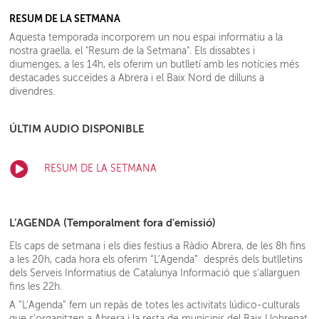
RESUM DE LA SETMANA
Aquesta temporada incorporem un nou espai informatiu a la
nostra graella, el "Resum de la Setmana". Els dissabtes i
diumenges, a les 14h, els oferim un butlletí amb les notícies més
destacades succeïdes a Abrera i el Baix Nord de dilluns a
divendres.
ÚLTIM AUDIO DISPONIBLE
RESUM DE LA SETMANA
L’AGENDA (Temporalment fora d'emissió)
Els caps de setmana i els dies festius a Ràdio Abrera, de les 8h fins
a les 20h, cada hora els oferim “L’Agenda” després dels butlletins
dels Serveis Informatius de Catalunya Informació que s'allarguen
fins les 22h.
A ”L’Agenda” fem un repàs de totes les activitats lúdico-culturals
que s'organitzen a Abrera i la resta de municipis del Baix Llobregat