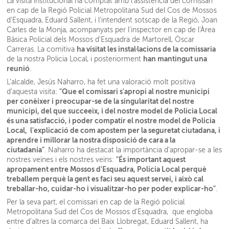
La visita institucional ha comptat amb l'assistència del comissari
en cap de la Regió Policial Metropolitana Sud del Cos de Mossos
d’Esquadra, Eduard Sallent, i l'intendent sotscap de la Regió, Joan
Carles de la Monja, acompanyats per l'inspector en cap de l'Àrea
Bàsica Policial dels Mossos d'Esquadra de Martorell, Òscar
ha visitat les instal·lacions de la comissaria
Carreras. La comitiva
han mantingut una
de la nostra Policia Local, i posteriorment
reunió
.
L'alcalde, Jesús Naharro, ha fet una valoració molt positiva
"Que el comissari s'apropi al nostre municipi
d'aquesta visita:
per conèixer i preocupar-se de la singularitat del nostre
municipi, del que succeeix, i del nostre model de Policia Local
és una satisfacció, i poder compatir el nostre model de Policia
Local, l'explicació de com apostem per la seguretat ciutadana, i
aprendre i millorar la nostra disposició de cara a la
ciutadania"
. Naharro ha destacat la importància d'apropar-se a les
"És important aquest
nostres veïnes i els nostres veïns:
apropament entre Mossos d'Esquadra, Policia Local perquè
treballem perquè la gent es faci seu aquest servei, i això cal
treballar-ho, cuidar-ho i visualitzar-ho per poder explicar-ho"
.
Per la seva part, el comissari en cap de la Regió policial
Metropolitana Sud del Cos de Mossos d’Esquadra, que engloba
entre d'altres la comarca del Baix Llobregat, Eduard Sallent, ha