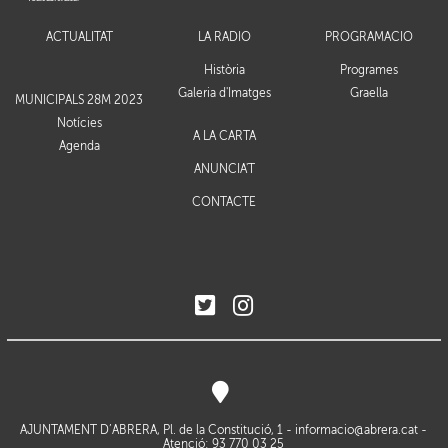
ACTUALITAT
LA RÀDIO
PROGRAMACIÓ
Història
Programes
Galeria d'Imatges
Graella
MUNICIPALS 28M 2023
Notícies
A LA CARTA
Agenda
ANUNCIA'T
CONTACTE
AJUNTAMENT D’ABRERA, Pl. de la Constitució, 1 -
informacio@abrera.cat
-
Atenció: 93 770 03 25