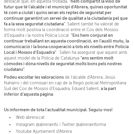
"hem compartit la visió de
destacat que, en aquesta trobada,
futur que té l'alcalde i el municipi d'Abrera, quines oportunitat
té com a ciutat i quins seran els reptes de seguretat per
continuar garantint un servei de qualitat a la ciutadania pel que
fa a la seva seguretat ciutadana"
. Sallent també ha valorat de
forma molt positiva la coordinació entre el Cos dels Mossos
"Ens hem conjurat en
d'Esquadra i la nostra Policia Local:
continuar treballant en aquesta coordinació, en l'auxili mutu, la
comunicació i la bona cooperació a tots els nivells entre Policia
Local i Mossos d'Esquadra"
. Sallen ha assegurat que aquest amb
"ens sentim molt
aquest model de la Policia de Catalunya
còmodes i dóna nivells de seguretat molts bons pels nostres
ciudatans"
.
Podeu escoltar les valoracions
de l'alcalde d'Abrera, Jesús
Naharro i del comissari en cap de la Regió policial Metropolitana
a la part
Sud del Cos de Mossos d’Esquadra, Eduard Sallent,
inferior d'aquesta pàgina
.
Us informem de tota l'actualitat municipal. Seguiu-nos!
Web abrera.cat
Instagram @abrerainfo i Twitter @abrerainforma
Youtube Ajuntament d'Abrera