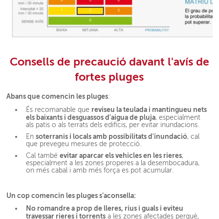
Consells de precaució davant l'avís de
fortes pluges
Abans que comencin les pluges
:
reviseu la teulada i mantingueu nets
És recomanable que
els baixants i desguassos d'aigua de pluja
, especialment
als patis o als terrats dels edificis, per evitar inundacions.
soterranis i locals amb possibilitats d'inundació
En
, cal
que prevegeu mesures de protecció.
evitar aparcar els vehicles en les rieres
Cal també
,
especialment a les zones properes a la desembocadura,
on més cabal i amb més força es pot acumular.
Un cop comencin les pluges s’aconsella:
No romandre a prop de lleres, rius i guals i eviteu
travessar rieres i torrents
a les zones afectades perquè,