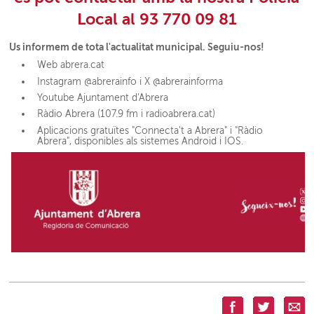
Local al 93 770 09 81
Us informem de tota l'actualitat municipal. Seguiu-nos!
Web abrera.cat
Instagram @abrerainfo i X @abrerainforma
Youtube Ajuntament d'Abrera
Ràdio Abrera (107.9 fm i radioabrera.cat)
Aplicacions gratuïtes "Connecta't a Abrera" i "Ràdio
Abrera", disponibles als sistemes Android i IOS.