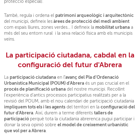
protecció especial).
patrimoni arqueològic i arquitectònic
També, regula i ordena el
àrees de protecció del medi ambient
del municipi, defineix les
mobilitat urbana
com espais lliures, zones verdes... I defineix la
a
més del seu entorn rural i la seva relació física amb els municipis
veïns.
La participació ciutadana, cabdal en la
configuració del futur d'Abrera
participació ciutadana
'avanç del Pla d'Ordenació
La
en l
Urbanística Municipal (POUM) d'Abrera
és un pas crucial en el
procés de planificació urbana
del nostre municipi. Recollint
l'experiència d'antics processos participatius realitzats per a la
revisió del POUM, amb el nou calendari de participació ciutadania
impliquem tots els i les agents
configuració del
del territori en la
futur d'Abrera
tallers de
. Així, durem a terme diferents
participació
perquè tota la ciutadania abrerenca pugui participar i
el model de creixement urbanístic
donar la seva opinió sobre
que vol per a Abrera
.