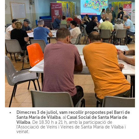
Dimecres 3 de juliol, vam recollir
propostes pel Barri de
Santa Maria de Vilalba
Casal Social de Santa Maria de
, al
Vilalba
. De 18.30 h a 21 h, amb la participació de
l'Associació de Veïns i Veïnes de Santa Maria de Vilalba i
veïnat.