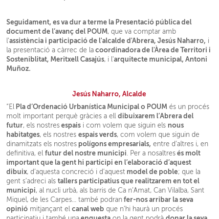
Seguidament, es va dur a terme la Presentació pública del
document de l’avanç del POUM
, que va comptar amb
assistència i participació de l'alcalde d'Abrera, Jesús Naharro,
l'
i
coordinadora de l'Àrea de Territori i
la presentació a càrrec de la
Sosteniblitat, Meritxell Casajús
arquitecte municipal, Antoni
, i l'
Muñoz.
Jesús Naharro, Alcalde
Pla d’Ordenació Urbanística Municipal o POUM
“El
és un procés
dibuixarem l’Abrera del
molt important perquè gràcies a ell
futur
espais
nous
, els nostres
i com volem que siguin els
habitatges
espais verds
, els nostres
, com volem que siguin de
polígons empresarials,
dinamitzats els nostres
entre d’altres i, en
futur del nostre municipi
és molt
definitiva, el
. Per a nosaltres
important que la gent hi participi en l’elaboració d’aquest
dibuix
model de poble
, d’aquesta concreció i d’aquest
; que la
tallers participatius que realitzarem en tot el
gent s’adreci als
municipi
, al nucli urbà, als barris de Ca n’Amat, Can Vilalba, Sant
fer-nos arribar la seva
Miquel, de les Carpes... també podran
opinió
canal web
mitjançant el
que n’hi haurà un procés
enquesta
donar la seva
participatiu i també una
on la gent podrà