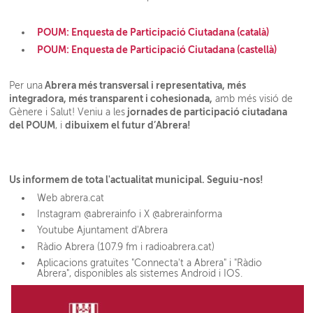
POUM: Enquesta de Participació Ciutadana (català)
POUM: Enquesta de Participació Ciutadana (castellà)
Abrera més transversal i representativa, més
Per una
integradora, més transparent i cohesionada,
amb més visió de
jornades de participació ciutadana
Gènere i Salut! Veniu a les
del POUM
dibuixem el futur d’Abrera!
, i
Us informem de tota l'actualitat municipal. Seguiu-nos!
Web abrera.cat
Instagram @abrerainfo i X @abrerainforma
Youtube Ajuntament d'Abrera
Ràdio Abrera (107.9 fm i radioabrera.cat)
Aplicacions gratuïtes "Connecta't a Abrera" i "Ràdio
Abrera", disponibles als sistemes Android i IOS.