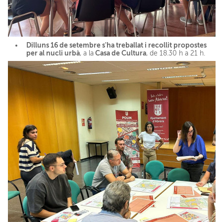
Dilluns 16 de setembre s'ha treballat i recollit propostes
per al nucli urbà
Casa de Cultura
, a la
, de 18.30 h a 21 h.