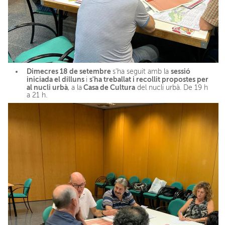
Dimecres 18 de setembre
sessió
s'ha seguit amb la
iniciada el dilluns
s'ha treballat i recollit propostes per
i
al nucli urbà
Casa de Cultura
, a la
del nucli urbà. De 19 h
a 21 h.