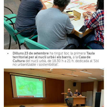
Dilluns 23 de setembre
Taula
ha tingut lloc la primera
territorial per al nucli urbà i els barris,
Casa de
a la
Cultura
del nucli urbà, de 18.30 h a 21 h. dedicada al 'Sòl
no urbanitzable i sostenibilitat'.