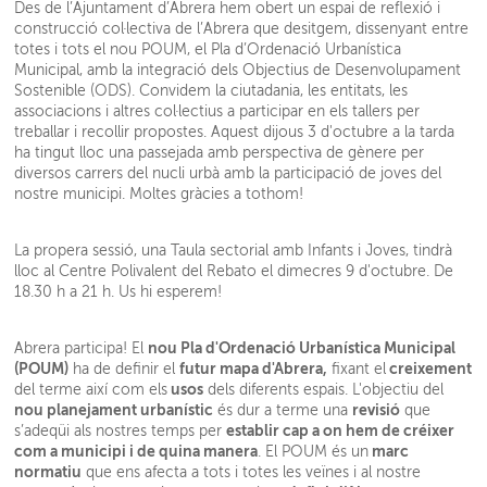
Des de l’Ajuntament d’Abrera hem obert un espai de reflexió i
construcció col·lectiva de l’Abrera que desitgem, dissenyant entre
totes i tots el nou POUM, el Pla d’Ordenació Urbanística
Municipal, amb la integració dels Objectius de Desenvolupament
Sostenible (ODS). Convidem la ciutadania, les entitats, les
associacions i altres col·lectius a participar en els tallers per
treballar i recollir propostes. Aquest dijous 3 d'octubre a la tarda
ha tingut lloc una passejada amb perspectiva de gènere per
diversos carrers del nucli urbà amb la participació de joves del
nostre municipi. Moltes gràcies a tothom!
La propera sessió, una Taula sectorial amb Infants i Joves, tindrà
lloc al Centre Polivalent del Rebato el dimecres 9 d'octubre. De
18.30 h a 21 h. Us hi esperem!
nou Pla d'Ordenació Urbanística Municipal
Abrera participa! El
(POUM)
futur mapa d'Abrera,
creixement
ha de definir el
fixant el
usos
del terme així com els
dels diferents espais. L'objectiu del
nou planejament urbanístic
revisió
és dur a terme una
que
establir cap a on hem de créixer
s’adeqüi als nostres temps per
com a municipi i de quina manera
marc
. El POUM és un
normatiu
que ens afecta a tots i totes les veïnes i al nostre