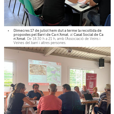
Dimecres 17 de juliol hem dut a terme la recollida de
propostes pel Barri de Ca n’Amat
Casal Social de Ca
, al
n’Amat
. De 18.30 h a 21 h, amb l'Associació de Veïns i
Veïnes del barri i altres persones.