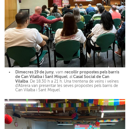
Dimecres 19 de juny
recollir propostes pels barris
, vam
de Can Vilalba i Sant Miquel
Casal Social de Can
, al
Vilalba
. De 18.30 h a 21 h. Una trentena de veïns i veïnes
d'Abrera van presentar les seves propostes pels barris de
Can Vilalba i Sant Miquel.