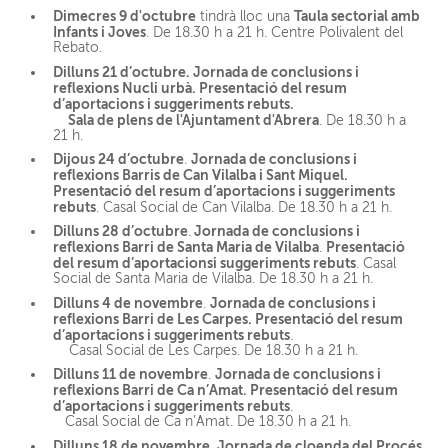
Dimecres 9 d'octubre
Taula sectorial amb
tindrà lloc una
Infants i Joves
. De 18.30 h a 21 h. Centre Polivalent del
Rebato.
Dilluns 21 d’octubre. Jornada de conclusions i
reflexions Nucli urbà. Presentació del resum
d’aportacions i suggeriments rebuts.
Sala de plens de l'Ajuntament d'Abrera
. De 18.30 h a
21 h.
Dijous 24 d’octubre
Jornada de conclusions i
.
reflexions Barris de Can Vilalba i Sant Miquel.
Presentació del resum d’aportacions i suggeriments
rebuts
. Casal Social de Can Vilalba. De 18.30 h a 21 h.
Dilluns 28 d’octubre
Jornada de conclusions i
.
reflexions Barri de Santa Maria de Vilalba
Presentació
.
del resum d’aportacionsi suggeriments rebuts
. Casal
Social de Santa Maria de Vilalba. De 18.30 h a 21 h.
Dilluns 4 de novembre
Jornada de conclusions i
.
reflexions Barri de Les Carpes. Presentació del resum
d’aportacions i suggeriments rebuts
.
Casal Social de Les Carpes. De 18.30 h a 21 h.
Dilluns 11 de novembre
Jornada de conclusions i
.
reflexions Barri de Ca n’Amat. Presentació del resum
d’aportacions i suggeriments rebuts
.
Casal Social de Ca n’Amat. De 18.30 h a 21 h.
Dilluns 18 de novembre
Jornada de cloenda del Procés
.