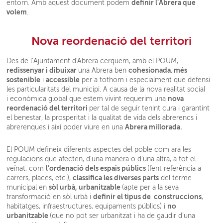
definir l’Abrera que
entorn. Amb aquest document podem
volem
.
Nova reordenació del territori
Des de l’Ajuntament d'Abrera cerquem, amb el POUM,
redissenyar i dibuixar
cohesionada
més
una Abrera ben
,
sostenible
accessible
i
per a tothom i especialment que defensi
les particularitats del municipi. A causa de la nova realitat social
nova
i econòmica global que estem vivint requerim una
reordenació del territori
per tal de seguir tenint cura i garantint
el benestar, la prosperitat i la qualitat de vida dels abrerencs i
Abrera millorada.
abrerenques i així poder viure en una
El POUM defineix diferents aspectes del poble com ara les
regulacions que afecten, d’una manera o d’una altra, a tot el
l’ordenació dels espais públics
veïnat, com
(fent referència a
classifica les diverses parts
carrers, places, etc.),
del terme
sòl urbà, urbanitzable
municipal en
(apte per a la seva
definir el tipus de construccions
transformació en sòl urbà i
,
no
habitatges, infraestructures, equipaments públics) i
urbanitzable
(que no pot ser urbanitzat i ha de gaudir d’una