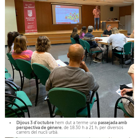
Dijous 3 d’octubre
passejada amb
hem dut a terme una
perspectiva de gènere
, de 18.30 h a 21 h, per diversos
carrers del nucli urbà.