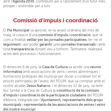
Agenda 2030
amb l'
, contribuint així a l'assoliment d'un futur més
pròsper i sostenible per a tots.
Comissió d'impuls i coordinació
Ple Municipal
El
va aprovar, en la sessió ordinària del mes de
comissió d’impuls i coordinació
maig, la creació d'una
, que té
vetllar per les jornades participatives
com a finalitat
, fer-ne el
seguiment
garantir
jornades transversals
i així poder
unes
i amb
transparència
total
donant veu a tothom. Tanmateix, realitzarà
actes dels processos i funcionament.
Casa de Cultura
reunió
El dimecres 6 de juny, la
va acollir una
informativa
amb associacions de veïns i veïnes abrerenques i
formacions polítiques del municipi per donar a conèixer tot el
procés participatiu de l'avanç del POUM, que va comptar amb el
Jesús Naharro
nostre alcalde,
. I el dimecres 12 de juny, va tenir
constitució de la comissió
lloc també a la Casa de Cultura la
d'impuls i coordinació de la participació ciutadana
del POUM
Ajuntament,
representants dels grups
d'Abrera, integrada per l'
municipals
representants de les associacions de veïnes i veïns
i
del nostre municipi.