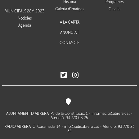
Història
Programes
Galeria d'Imatges
Graella
MUNICIPALS 28M 2023
Notícies
A LA CARTA
Agenda
ANUNCIA'T
CONTACTE
AJUNTAMENT D’ABRERA, Pl. de la Constitució, 1 -
informacio@abrera.cat
-
Atenció: 93 770 03 25
RÀDIO ABRERA, C. Casamada, 14 -
info@radioabrera.cat
- Atenció: 93 770 23
34