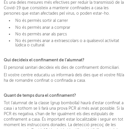
És una deles mesures més efectives per reduir la transmissió de la
Covid-19 que consisteix a mantenir confinades a casa les
persones que estan afectades pel virus, o poden estar-ho.
No és permès sortir al carrer
No és permès anar a comprar
No és permès anar als parcs
No és permès anar a extraescolars o a qualsevol activitat
lúdica o cultural
Qui decideix el confinament de l’alumnat?
El personal sanitari decideix els dies de confinament domiciliari.
El vostre centre educatiu us informarà dels dies que el vostre fill/a
ha de romandre confinat o confinada a casa.
Quant de temps dura el confinament?
Tot l’alumnat de la classe (grup bombolla) haurà d’estar confinat a
casa i a tothom se li farà una prova PCR al més aviat possible. Si la
PCR és negativa, s’han de fer igualment els dies estipulats de
confinament a casa. És important estar localitzable i seguir en tot
moment les instruccions donades. La detecció precoç de les