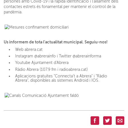
persones amb Covid-19 i la ràpida identificació i l’aïllament dels
contactes estrets és fonamental per mantenir el control de la
pandèmia.
Us informem de tota l'actualitat municipal. Seguiu-nos!
Web abrera.cat
Instagram @abrerainfo i Twitter @abrerainforma
Youtube Ajuntament d'Abrera
Ràdio Abrera (107.9 fm i radioabrera.cat)
Aplicacions gratuïtes "Connecta't a Abrera" i "Ràdio
Abrera", disponibles als sistemes Android i IOS.