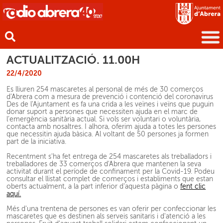
ACTUALITZACIÓ. 11.00H
22/4/2020
Es lliuren 254 mascaretes al personal de més de 30 comerços
d'Abrera com a mesura de prevenció i contenció del coronavirus
Des de l'Ajuntament es fa una crida a les veïnes i veïns que puguin
donar suport a persones que necessiten ajuda en el marc de
l’emergència sanitària actual. Si vols ser voluntari o voluntària,
contacta amb nosaltres. I alhora, oferim ajuda a totes les persones
que necessitin ajuda bàsica. Al voltant de 50 persones ja formen
part de la iniciativa.
Recentment s'ha fet entrega de 254 mascaretes als treballadors i
treballadores de 33 comerços d'Abrera que mantenen la seva
activitat durant el període de confinament per la Covid-19. Podeu
consultar el llistat complet de comerços i establiments que estan
oberts actualment, a la part inferior d'aquesta pàgina o
fent clic
aquí.
Més d'una trentena de persones es van oferir per confeccionar les
mascaretes que es destinen als serveis sanitaris i d'atenció a les