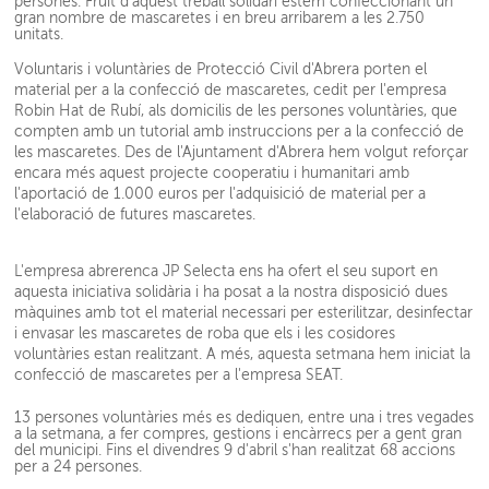
persones. Fruït d'aquest treball solidari estem confeccionant un
gran nombre de mascaretes i en breu arribarem a les 2.750
unitats.
Voluntaris i voluntàries de Protecció Civil d'Abrera porten el
material per a la confecció de mascaretes, cedit per l'empresa
Robin Hat de Rubí, als domicilis de les persones voluntàries, que
compten amb un tutorial amb instruccions per a la confecció de
les mascaretes. Des de l'Ajuntament d'Abrera hem volgut reforçar
encara més aquest projecte cooperatiu i humanitari amb
l'aportació de 1.000 euros per l'adquisició de material per a
l'elaboració de futures mascaretes.
L'empresa abrerenca JP Selecta ens ha ofert el seu suport en
aquesta iniciativa solidària i ha posat a la nostra disposició dues
màquines amb tot el material necessari per esterilitzar, desinfectar
i envasar les mascaretes de roba que els i les cosidores
voluntàries estan realitzant. A més, aquesta setmana hem iniciat la
confecció de mascaretes per a l'empresa SEAT.
13 persones voluntàries més es dediquen, entre una i tres vegades
a la setmana, a fer compres, gestions i encàrrecs per a gent gran
del municipi. Fins el divendres 9 d'abril s'han realitzat 68 accions
per a 24 persones.