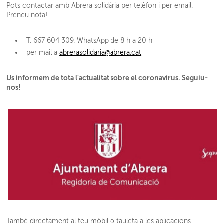
Pots contactar amb Abrera solidària per telèfon i per email.
Preneu nota!
T. 667 604 309. WhatsApp de 8 h a 20 h
per mail a
abrerasolidaria@abrera.cat
Us informem de tota l'actualitat sobre el coronavirus. Seguiu-
nos!
També directament al teu mòbil o tauleta a les aplicacions