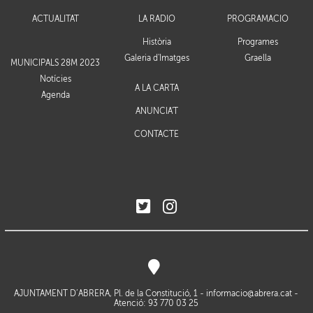
ACTUALITAT
LA RÀDIO
PROGRAMACIÓ
Història
Programes
Galeria d'Imatges
Graella
MUNICIPALS 28M 2023
Notícies
A LA CARTA
Agenda
ANUNCIA'T
CONTACTE
AJUNTAMENT D’ABRERA, Pl. de la Constitució, 1 -
informacio@abrera.cat
-
Atenció: 93 770 03 25