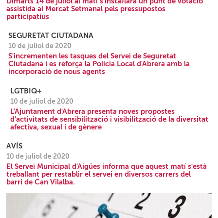
Dimarts 14 de juliol al matí s'instal·larà un punt de votació
assistida al Mercat Setmanal pels pressupostos
participatius
SEGURETAT CIUTADANA
10 de juliol de 2020
S'incrementen les tasques del Servei de Seguretat
Ciutadana i es reforça la Policia Local d'Abrera amb la
incorporació de nous agents
LGTBIQ+
10 de juliol de 2020
L'Ajuntament d'Abrera presenta noves propostes
d’activitats de sensibilització i visibilització de la diversitat
afectiva, sexual i de gènere
AVÍS
10 de juliol de 2020
El Servei Municipal d'Aigües informa que aquest matí s'està
treballant per restablir el servei en diversos carrers del
barri de Can Vilalba.