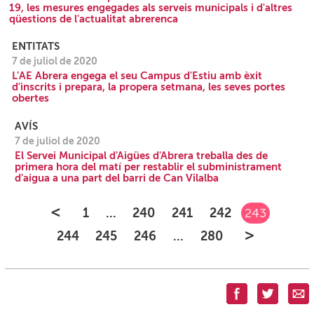
19, les mesures engegades als serveis municipals i d'altres
qüestions de l'actualitat abrerenca
ENTITATS
7 de juliol de 2020
L’AE Abrera engega el seu Campus d'Estiu amb èxit
d'inscrits i prepara, la propera setmana, les seves portes
obertes
AVÍS
7 de juliol de 2020
El Servei Municipal d'Aigües d'Abrera treballa des de
primera hora del matí per restablir el subministrament
d'aigua a una part del barri de Can Vilalba
<
1
...
240
241
242
243
>
244
245
246
...
280