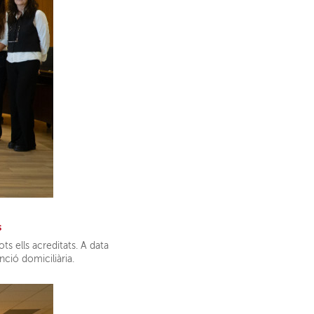
s
tots ells acreditats. A data
nció domiciliària.