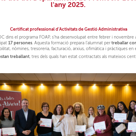
l'any 2025.
Certificat professional d’Activitats de Gestió Administrativa
SOC dins el programa FOAP, s’ha desenvolupat entre febrer i novembr
17 persones
treballar com
cipat
. Aquesta formació prepara l’alumnat per
tat, nòmines, tresoreria, facturació, arxius, ofimàtica i pràctiques en
estan treballant
, tres dels quals han estat contractats als mateixos cent