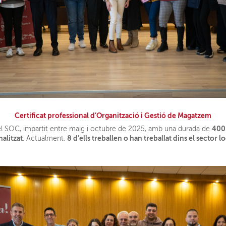
Certificat professional d’Organització i Gestió de Magatzem
400
l SOC, impartit entre maig i octubre de 2025, amb una durada de
nalitzat
8 d’ells treballen o han treballat dins el sector lo
. Actualment,