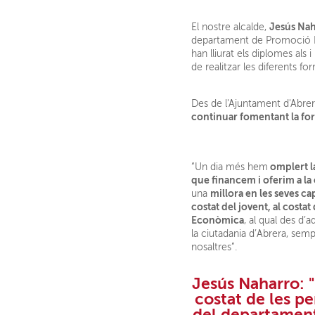
Jesús Na
El nostre alcalde,
departament de Promoció
han lliurat els diplomes als 
de realitzar les diferents fo
Des de l'Ajuntament d'Abre
continuar fomentant la fo
omplert la
“Un dia més hem
que financem i oferim a la
millora en les seves ca
una
costat del jovent, al costa
Econòmica
, al qual des d’a
la ciutadania d’Abrera, sem
nosaltres”.
Jesús Naharro: 
costat de les p
del
departament