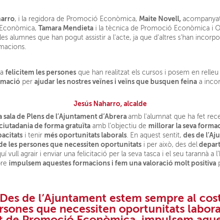
harro
Maite Novell,
, i la regidora de Promoció Econòmica,
acompanyats
Tamara Mendieta
 Econòmica,
i la tècnica de Promoció Econòmica i 
i les alumnes que han pogut assistir a l'acte, ja que d'altres s'han incor
rmacions.
felicitem les persones
ra
que han realitzat els cursos i posem en relleu
rmació
ajudar les nostres veïnes i veïns que busquen feina
per
a incor
Jesús Naharro, alcalde
 sala de Plens de l’Ajuntament d’Abrera
amb l'alumnat que ha fet re
 ciutadania de forma gratuïta
millorar la seva forma
amb l’objectiu de
pacitats
més oportunitats laborals
des de l’A
i tenir
. En aquest sentit,
t de les persones que necessiten oportunitats
depar
i per això, des del
quí vull agrair i enviar una felicitació per la seva tasca i el seu tarannà a
impulsem aquestes formacions i fem una valoració molt positiva
pre
p
"D
es de l’Ajuntament estem sempre al costa
ersones que necessiten oportunitats
laboral
 de Promoció Econòmica
,
impulsem aque