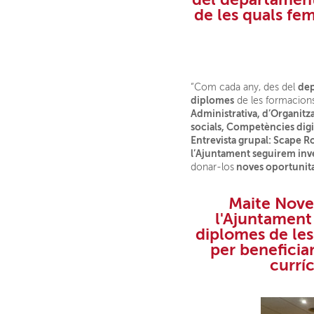
de les quals fem
de
“Com cada any, des del
diplomes
de les formacions 
Administrativa, d’Organitz
socials, Competències digi
Entrevista grupal: Scape 
l’Ajuntament seguirem inver
noves oportunitats
donar-los
Maite Novel
l'Ajuntament
diplomes
de les
per beneficiar
currí