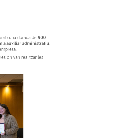
900
e amb una durada de
 a auxiliar administratiu
,
 empresa.
res on van realitzar les