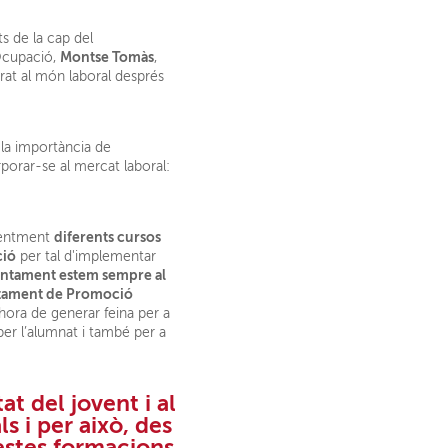
 de la cap del
Montse Tomàs
Ocupació,
,
porat al món laboral després
 la importància de
porar-se al mercat laboral:
diferents cursos
centment
ció
per tal d'implementar
juntament estem sempre al
tament de Promoció
 l’hora de generar feina per a
er l’alumnat i també per a
t del jovent i al
s i per això, des
stes formacions