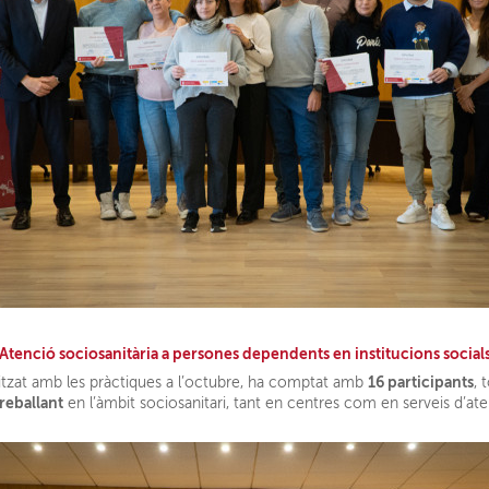
Atenció sociosanitària a persones dependents en institucions social
16 participants
inalitzat amb les pràctiques a l’octubre, ha comptat amb
, 
treballant
en l’àmbit sociosanitari, tant en centres com en serveis d’ate