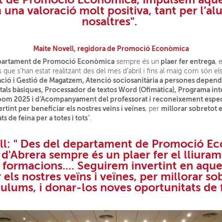
 una valoració molt positiva, tant
per l’a
nosaltres".
Maite Novell, regidora de Promoció Econòmica
partament de Promoció Econòmica
plaer fer entrega
sempre és un
, e
que s’han estat realitzant des del mes d’abril i fins al maig com són els
ació i Gestió de Magatzem, Atenció sociosanitària a persones depend
tals bàsiques, Processador de textos Word (Ofimàtica), Programa inte
Room 2025 i d'Acompanyament del professorat i reconeixement espec
tint per beneficiar els nostres veïns i veïnes
millorar sobretot 
, per
 de feina per a totes i tots
”.
l: " Des del
departament de Promoció E
 d'Abrera sempre és un
plaer fer
el
lliuram
 formacions....
Seguirem invertint en aqu
 els nostres veïns i veïnes, per millorar so
culums, i donar-los noves oportunitats de f