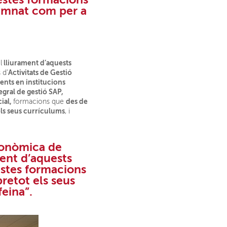
lumnat com per a
lliurament d’aquests
l
Activitats de Gestió
 d’
ents en institucions
gral de gestió SAP,
ial
,
des de
formacions que
els seus currículums
, i
conòmica
de
ent d’aquests
estes formacions
bretot els seus
eina”.