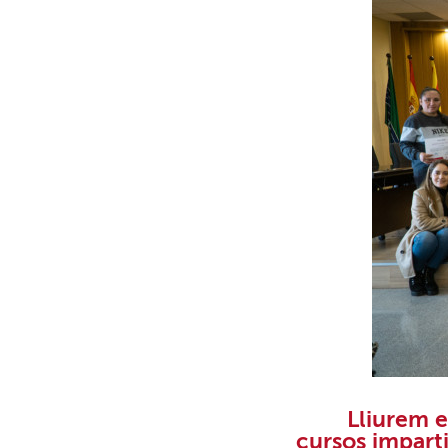
Lliurem e
cursos
impart