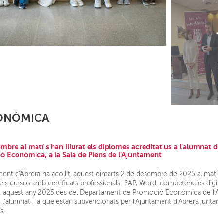
ONÒMICA
bre al matí s'han lliurat els diplomes acreditatius a l'alumnat d
 Econòmica, a la Sala de Plens de l'Ajuntament
ment d'Abrera ha acollit, aquest dimarts 2 de desembre de 2025 al matí,
els cursos amb certificats professionals: SAP, Word, competències digital
t aquest any 2025 des del Departament de Promoció Econòmica de l'A
 a l'alumnat , ja que estan subvencionats per l'Ajuntament d'Abrera junt
s.