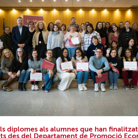
ls diplomes als alumnes que han finalitzat
its des del Departament de Promoció Ec