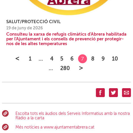
SALUT/PROTECCIÓ CIVIL
19 de juny de 2026
Consulteu la xarxa de refugis climàtics d'Abrera habilitada
per l'Ajuntament i els consells de prevenció per protegir-
nos de les altes temperatures
<
1
...
4
5
6
8
9
10
7
>
...
280
Escolta tots els àudios dels Serveis Informatius amb la nostra
Ràdio a la carta
Més notícies a www.ajuntamentabrera.cat