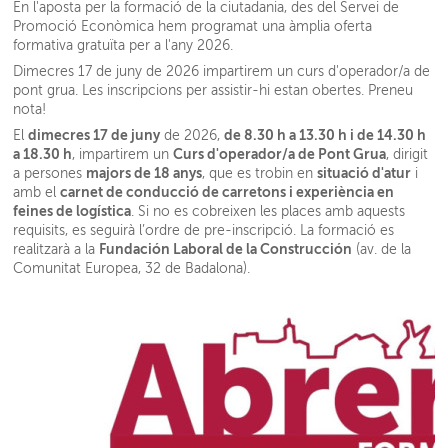
En l'aposta per la formació de la ciutadania, des del Servei de
Promoció Econòmica hem programat una àmplia oferta
formativa gratuïta per a l'any 2026.
Dimecres 17 de juny de 2026 impartirem un curs d'operador/a de
pont grua. Les inscripcions per assistir-hi estan obertes. Preneu
nota!
dimecres 17 de juny
d
e 8.30 h a 13.30 h i de 14.30 h
El
de 2026,
a 18.30 h
Curs d'operador/a de Pont Grua
, impartirem un
, dirigit
majors de 18 anys
situació d'atur
a persones
, que es trobin en
i
carnet de conducció de carretons i experiència en
amb el
feines de logística
.
Si no es cobreixen les places amb aquests
requisits, es seguirà l’ordre de pre-inscripció.
La formació es
Fundación Laboral de la Construcción
realitzarà a la
(av. de la
Comunitat Europea, 32 de Badalona).