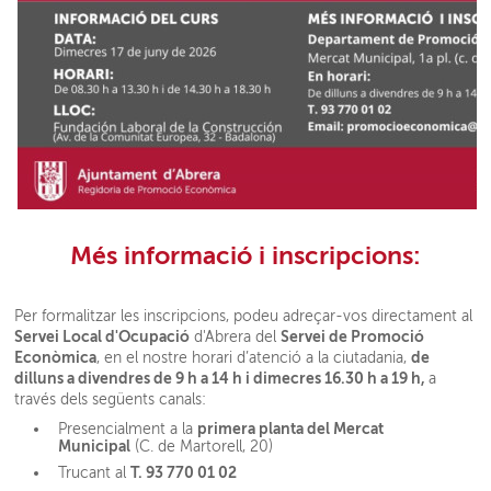
Més informació i inscripcions:
Per formalitzar les inscripcions, podeu adreçar-vos directament al
Servei Local d'Ocupació
Servei de Promoció
d'Abrera del
Econòmica
de
, en el nostre horari d’atenció a la ciutadania,
dilluns a divendres de 9 h a 14 h i dimecres 16.30 h a 19 h,
a
través dels següents canals:
primera planta del Mercat
Presencialment a la
Municipal
(C. de Martorell, 20)
T. 93 770 01 02
Trucant al