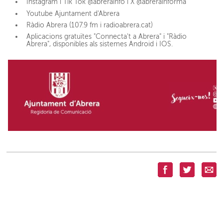
Instagram i Tik Tok @abrerainfo i X @abrerainforma
Youtube Ajuntament d'Abrera
Ràdio Abrera (107.9 fm i radioabrera.cat)
Aplicacions gratuïtes "Connecta't a Abrera" i "Ràdio
Abrera", disponibles als sistemes Android i IOS.