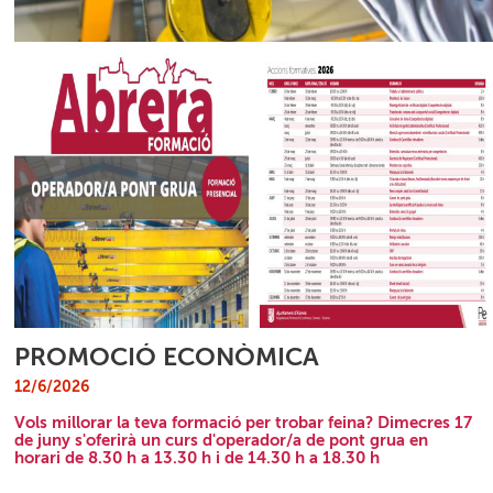
PROMOCIÓ ECONÒMICA
12/6/2026
Vols millorar la teva formació per trobar feina? Dimecres 17
de juny s'oferirà un curs d'operador/a de pont grua en
horari de 8.30 h a 13.30 h i de 14.30 h a 18.30 h