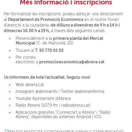
Més informació i inscripcions
Per formalitzar les inscripcions, podeu adreçar-vos directament
Departament de Promoció Econòmica
al
en el nostre horari
de dilluns a divendres de 9 h a 14 h i
d’atenció a la ciutadania,
dimecres 16.30 h a 19 h,
a través dels següents canals:
primera planta del Mercat
Presencialment a la
Municipal
(C. de Martorell, 20)
T. 93 770 01 02
Trucant al
Per correu
promocioeconomica@abrera.cat
electrònic a
Us informem de tota l'actualitat. Seguiu-nos!
Web abrera.cat
Instagram @abrerainfo i Twitter @abrerainforma
Youtube Ajuntament d'Abrera
Ràdio Abrera (107.9 fm i radioabrera.cat)
Aplicacions gratuïtes "Connecta't a Abrera" i "Ràdio
Abrera", disponibles als sistemes Android i IOS.