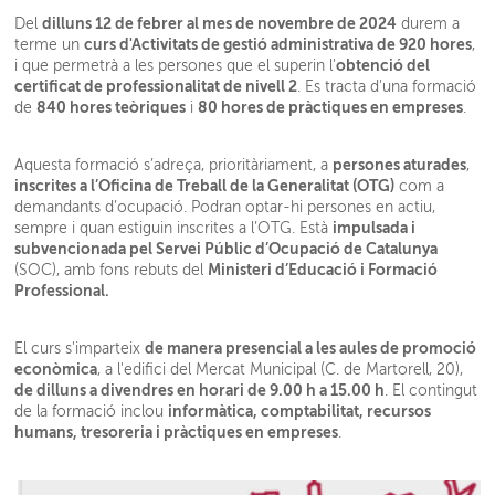
dilluns 12 de febrer al mes de novembre de 2024
Del
durem a
curs d'Activitats de gestió administrativa de 920 hores
terme un
,
obtenció del
i que permetrà a les persones que el superin l'
certificat de professionalitat de nivell 2
. Es tracta d'una formació
840 hores teòriques
80 hores de pràctiques en empreses
de
i
.
persones aturades
Aquesta formació s’adreça, prioritàriament, a
,
inscrites a l’Oficina de Treball de la Generalitat (OTG)
com a
demandants d’ocupació. Podran optar-hi persones en actiu,
impulsada i
sempre i quan estiguin inscrites a l’OTG. Està
subvencionada pel Servei Públic d’Ocupació de Catalunya
Ministeri d’Educació i Formació
(SOC), amb fons rebuts del
Professional.
de manera presencial a les aules de promoció
El curs s'imparteix
econòmica
, a l'edifici del Mercat Municipal (C. de Martorell, 20),
de dilluns a divendres en horari de 9.00 h a 15.00 h
. El contingut
informàtica, comptabilitat, recursos
de la formació inclou
humans, tresoreria i pràctiques en empreses
.