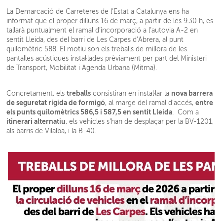
La Demarcació de Carreteres de l’Estat a Catalunya ens ha
informat que el proper dilluns 16 de març, a partir de les 9.30 h, es
tallarà puntualment el ramal d’incorporació a l’autovia A-2 en
sentit Lleida, des del barri de Les Carpes d’Abrera, al punt
quilomètric 588. El motiu son els treballs de millora de les
pantalles acústiques instal·lades prèviament per part del Ministeri
de Transport, Mobilitat i Agenda Urbana (Mitma).
treballs
nova barrera
Concretament, els
consistiran en
instal·lar la
de seguretat rígida de formigó
entre
,
al marge del ramal d’accés,
els punts quilomètrics 586,5 i 587,5 en sentit Lleida
. Com a
itinerari alternatiu
, els vehicles s'han de desplaçar per la BV-1201,
als barris de Vilalba, i la B-40.