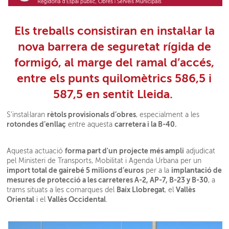
Els
treballs
consistiran en
instal·lar la
nova barrera de seguretat rígida de
formigó
,
al marge del ramal d’accés,
entre els punts quilomètrics 586,5 i
587,5 en sentit Lleida
.
rètols provisionals d’obres
S’instal·laran
, especialment a les
rotondes d’enllaç
carretera i la B-40.
entre aquesta
forma part d'un projecte més ampli
Aquesta actuació
adjudicat
pel
Ministeri de Transports, Mobilitat i Agenda Urbana per un
import total de gairebé 5 milions d’euros
implantació de
per a la
mesures de protecció a les carreteres A-2, AP-7, B-23 y B-30
, a
Baix Llobregat
Vallès
trams situats a les comarques del
, el
Oriental
Vallès Occidental
i el
.