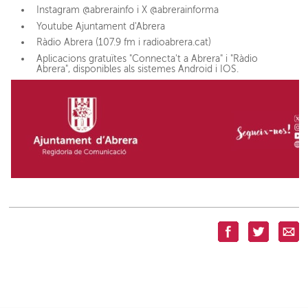
Instagram @abrerainfo i X @abrerainforma
Youtube Ajuntament d'Abrera
Ràdio Abrera (107.9 fm i radioabrera.cat)
Aplicacions gratuïtes "Connecta't a Abrera" i "Ràdio
Abrera", disponibles als sistemes Android i IOS.