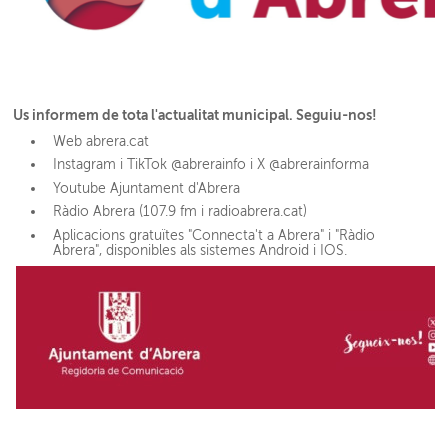
Us informem de tota l'actualitat municipal. Seguiu-nos!
Web abrera.cat
Instagram i TikTok @abrerainfo i X @abrerainforma
Youtube Ajuntament d'Abrera
Ràdio Abrera (107.9 fm i radioabrera.cat)
Aplicacions gratuïtes "Connecta't a Abrera" i "Ràdio
Abrera", disponibles als sistemes Android i IOS.