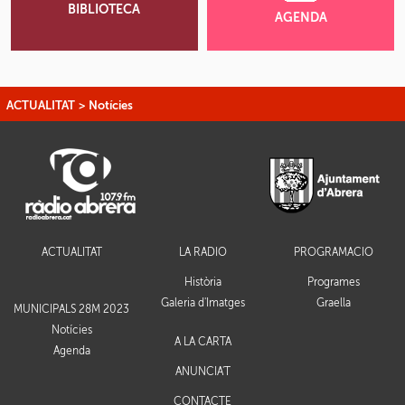
BIBLIOTECA
AGENDA
ACTUALITAT
>
Notícies
ACTUALITAT
LA RÀDIO
PROGRAMACIÓ
Història
Programes
Galeria d'Imatges
Graella
MUNICIPALS 28M 2023
Notícies
A LA CARTA
Agenda
ANUNCIA'T
CONTACTE