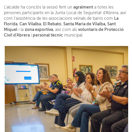
agraïment
L'alcalde ha conclòs la sessió fent un
a totes les
persones participants en la Junta Local de Seguretat d'Abrera, així
La
com l'assistència de les associacions veïnals de barris com
Florida
Can Vilalba
El Rebato
Santa Maria de Vilalba, Sant
,
,
,
Miquel
zona esportiva
voluntaris de Protecció
i la
, així com als
Civil d'Abrera
personal tècnic
i
municipal.