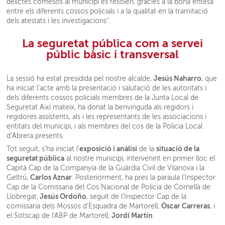
delictes comesos al municipi es resolen, gràcies a la bona entesa
entre els diferents cossos policials i a la qualitat en la tramitació
dels atestats i les investigacions".
La seguretat pública com a servei
públic bàsic i transversal
Jesús Naharro
La sessió ha estat presidida pel nostre alcalde,
, que
ha iniciat l’acte amb la presentació i salutació de les autoritats i
dels diferents cossos policials membres de la Junta Local de
Seguretat Així mateix, ha donat la benvinguda als regidors i
regidores assistents, als i les representants de les associacions i
entitats del municipi, i als membres del cos de la Policia Local
d’Abrera presents.
exposició i anàlisi
situació de la
Tot seguit, s’ha iniciat l’
de la
seguretat pública
al nostre municipi, intervenint en primer lloc el
Capità Cap de la Companyia de la Guàrdia Civil de Vilanova i la
Carlos Aznar
Geltrú,
. Posteriorment, ha pres la paraula l’Inspector
Cap de la Comissaria del Cos Nacional de Policia de Cornellà de
Jesús Ordoño
Llobregat,
, seguit de l’Inspector Cap de la
Òscar Carreras
comissaria dels Mossos d'Esquadra de Martorell,
, i
Jordi Martín
el Sotscap de l'ABP de Martorell,
.