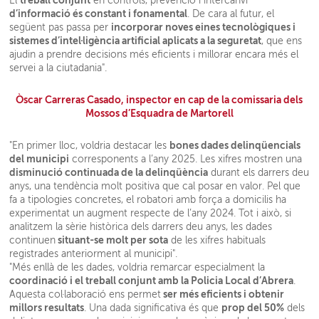
treball conjunt
El
en controls, prevenció i intercanvi
d’informació és constant i fonamental
. De cara al futur, el
incorporar noves eines tecnològiques i
següent pas passa per
sistemes d’intel·ligència artificial aplicats a la seguretat
, que ens
ajudin a prendre decisions més eficients i millorar encara més el
servei a la ciutadania".
Òscar Carreras Casado, inspector en cap de la comissaria dels
Mossos d’Esquadra de Martorell
bones dades delinqüencials
"En primer lloc, voldria destacar les
del municipi
corresponents a l’any 2025. Les xifres mostren una
disminució continuada de la delinqüència
durant els darrers deu
anys, una tendència molt positiva que cal posar en valor. Pel que
fa a tipologies concretes, el robatori amb força a domicilis ha
experimentat un augment respecte de l’any 2024. Tot i això, si
analitzem la sèrie històrica dels darrers deu anys, les dades
situant-se molt per sota
continuen
de les xifres habituals
registrades anteriorment al municipi".
"Més enllà de les dades, voldria remarcar especialment la
coordinació i el treball conjunt amb la Policia Local d’Abrera
.
ser més eficients i obtenir
Aquesta col·laboració ens permet
millors resultats
prop del 50%
. Una dada significativa és que
dels