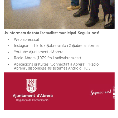
Us informem de tota l'actualitat municipal. Seguiu-nos!
Web abrera.cat
Instagram i Tik Tok @abrerainfo i X @abrerainforma
Youtube Ajuntament d'Abrera
Ràdio Abrera (107.9 fm i radioabrera.cat)
Aplicacions gratuïtes "Connecta't a Abrera" i "Ràdio
Abrera", disponibles als sistemes Android i IOS.