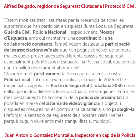
Alfred Delgado, regidor de Seguretat Ciutadana i Protecció Civil
"Estem molt satisfets i satisfetes per la presència de totes les
autoritats que han participat en aquesta Junta Local de Seguretat:
Guàrdia Civil
Policia Nacional
Mossos
,
i, especialment,
d’Esquadra
coordinació i una
, amb qui mantenim una
col·laboració constants
participació
. També volem destacar la
de les associacions veïnals
, que han pogut conèixer de primera
mà les dades presentades pels diferents cossos de seguretat,
especialment pels Mossos d’Esquadra i la Policia Local, que són els
que treballen directament al municipi".
positivament
"Valorem molt
la feina que està fent la nostra
Policia Local
. Tal com ja vam explicar, el març de 2026 el Ple
Pacte de Seguretat Ciutadana 2030
municipal va aprovar el
i més
enllà, que inclou diferents línies d’actuació estratègiques. Entre les
policia de proximitat
més destacades hi ha la creació de la
i la
sistema de videovigilància
posada en marxa del
. L’objectiu
protegir-la
d’aquestes mesures no és controlar la ciutadania, sinó
i reforçar la sensació de seguretat dels nostres veïns i veïnes
perquè puguin viure amb més tranquil·litat al municipi".
Juan Antonio González Moratalla, inspector en cap de la Policia