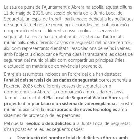
La sala de plens de l’Ajuntament d’Abrera ha acollit, aquest dilluns
11 de maig de 2026, una sessió plenària de la Junta Local de
Seguretat, un espai de treball i participació dedicat a les polítiques
de seguretat del nostre municipi i la coordinació, col·laboració i
cooperació entre els diferents cossos policials i serveis de
seguretat. La sessió ha comptat amb l’assistència d'autoritats
municipals, dels diferents cossos de seguretat del nostre territori,
així com representants d'entitats i associacions de veïns i veïnes,
amb l’objectiu d’explicar de forma clara i transparent les dades de
seguretat del municipi, així com compartir les principals línies
d’actuació en matèria de convivència i prevenció.
Entre els assumptes inclosos en l’ordre del dia han destacat
l’anàlisi dels serveis i de les dades de seguretat
corresponents a
l’exercici 2025 dels diferents cossos de seguretat amb
competències a Abrera i la comparació amb els darrers anys.
Pla Local de Seguretat Viària d’Abrera
També s’ha tractat el
, el
projecte d'implantació d'un sistema de videovigilància
al nostre
incorporació de noves tecnologies
municipi, així com la
amb
sistemes de protecció de les persones.
evolució dels delictes
Pel que fa l’
, a la Junta Local de Seguretat
s’han posat en relleu les següents dades:
Disminució del nombre total de delictes a Abrera, amb