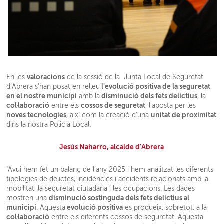
valoracions
En les
de la sessió de la Junta Local de Seguretat
l'evolució positiva de la seguretat
d’Abrera s'han posat en relleu
en el nostre municipi
disminució dels fets delictius
amb la
, la
col·laboració
cossos de seguretat
entre els
, l'aposta per les
noves tecnologies
unitat de proximitat
, així com la creació d’una
dins la nostra Policia Local:
Jesús Naharro, alcalde d’Abrera
"Avui hem fet un balanç de l’any 2025 i hem analitzat les diferents
tipologies de delictes, incidències i accidents relacionats amb la
mobilitat, la seguretat ciutadana i les ocupacions. Les dades
disminució sostinguda dels fets delictius al
mostren una
municipi
evolució positiva
. Aquesta
es produeix, sobretot, a la
col·laboració
entre els diferents cossos de seguretat. Aquesta