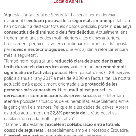
Local d’Abrera
"Aquesta Junta Local de Seguretat ha servit per evidenciar
l’evolució positiva de la seguretat al municipi
clarament
. Tal com
deu anys
han coincidit a destacar tots els cossos policials, portem
consecutius de disminució dels fets delictius
. Actualment, ens
trobem amb unes dades molt inferiors a les d’anys anteriors.
Precisament per això, si volem continuar millorant, caldrà apostar
noves eines tecnològiques
per
que ens ajudin a reforçar encara
més la seguretat".
reducció clara dels accidents amb
"També hem registrat una
ferits durant els darrers tres anys
increment molt
, així com un
significatiu de l’activitat policial
. Hem passat d’uns 6.000 serveis
policials anuals l’any 2017 a més de 9.000 en l’actualitat. La nostra
protecció de les
actuació està especialment orientada a la
persones més vulnerables
multiplicat per set
. Hem
les
derivacions i comunicacions als serveis socials
per detectar i
atendre possibles situacions de vulnerabilitat, especialment entre
la gent gran i els menors. Pel que fa a les dades delictives, Abrera
22,8% per sota de
es troba actualment un
la ràtio delictiva
catalana, una dada molt significativa".
l’excel·lent col·laboració
entre tots els
"També vull destacar
cossos de seguretat
i, especialment, amb els Mossos d’Esquadra.