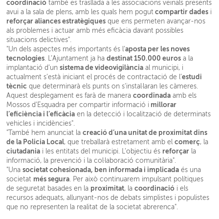
coordinació
també es trasllada a les associacions veïnals presents
compartir dades
avui a la sala de plens, amb les quals hem pogut
i
reforçar aliances estratègiques
que ens permeten avançar-nos
als problemes i actuar amb més eficàcia davant possibles
situacions delictives".
aposta per les noves
"Un dels aspectes més importants és l’
tecnologies
destinat 150.000 euros
. L’Ajuntament ja ha
a la
sistema de videovigilància
implantació d’un
al municipi, i
estudi
actualment s’està iniciant el procés de contractació de l’
tècnic
que determinarà els punts on s’instal·laran les càmeres.
coordinada
Aquest desplegament es farà de manera
amb els
millorar
Mossos d’Esquadra per compartir informació i
l’eficiència i l’eficàcia
en la detecció i localització de determinats
vehicles i incidències".
creació d’una unitat de proximitat dins
"També hem anunciat la
de la Policia Local
comerç
, que treballarà estretament amb el
, la
ciutadania
reforçar
i les entitats del municipi. L’objectiu és
la
informació, la prevenció i la col·laboració comunitària".
societat cohesionada, ben informada i implicada
"Una
és una
més segura
societat
. Per això continuarem impulsant polítiques
proximitat
coordinació
de seguretat basades en la
, la
i els
recursos adequats, allunyant-nos de debats simplistes i populistes
que no representen la realitat de la societat abrerenca".