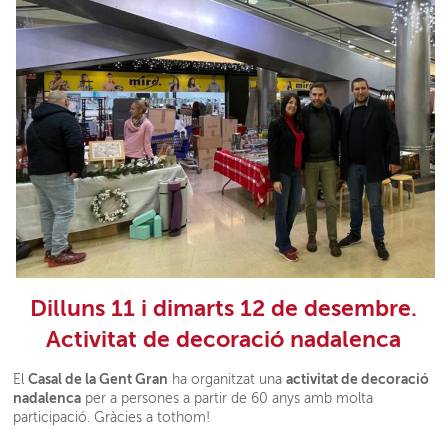
Dilluns 11 i dimarts 12 de desembre.
Activitat de decoració nadalenca
Casal de la Gent Gran
activitat de decoració
El
ha organitzat una
nadalenca
per a persones a partir de 60 anys amb molta
participació. Gràcies a tothom!