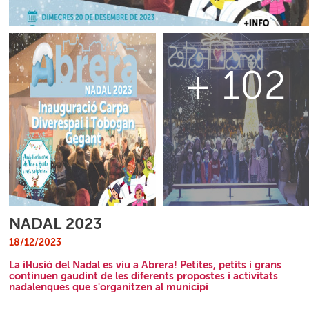
+ 102
NADAL 2023
18/12/2023
La il·lusió del Nadal es viu a Abrera! Petites, petits i grans
continuen gaudint de les diferents propostes i activitats
nadalenques que s'organitzen al municipi