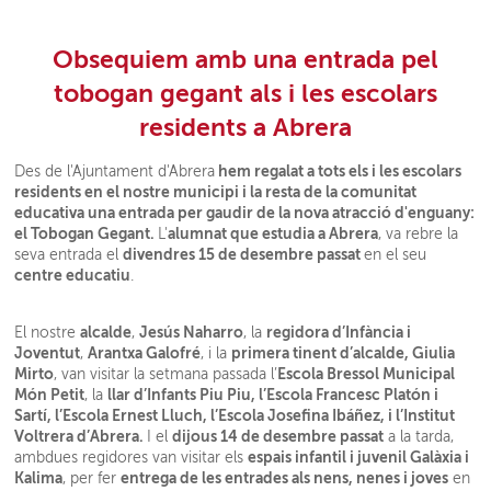
Obsequiem amb una entrada pel
tobogan gegant als i les escolars
residents a Abrera
hem regalat a tots els i les escolars
Des de l'Ajuntament d'Abrera
residents en el nostre municipi i la resta de la comunitat
educativa una entrada per gaudir de la nova atracció d'enguany:
el Tobogan Gegant.
alumnat que estudia a Abrera
L'
, va rebre la
divendres 15 de desembre passat
seva entrada el
en el seu
centre educatiu
.
alcalde
Jesús Naharro
regidora d’Infància i
El nostre
,
, la
Joventut
Arantxa Galofré
primera tinent d’alcalde, Giulia
,
, i la
Mirto
Escola Bressol Municipal
, van visitar la setmana passada l’
Món Petit
llar d’Infants Piu Piu, l’Escola Francesc Platón i
, la
Sartí, l’Escola Ernest Lluch, l’Escola Josefina Ibáñez, i l’Institut
Voltrera d’Abrera.
dijous 14 de desembre passat
I el
a la tarda,
espais infantil i juvenil Galàxia i
ambdues regidores van visitar els
Kalima
entrega de les entrades als nens, nenes i joves
, per fer
en