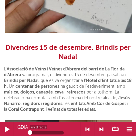
Divendres 15 de desembre. Brindis per
Nadal
Associació de Veïns i Veïnes d'Abrera del barri de La Florida
L'
d'Abrera
va programar, el divendres 15 de desembre passat, un
Brindis per Nadal
Hotel d'Entitats a les 18
, que es va organitzar a l'
h.
centenar de persones
Un
ha gaudit de l’esdeveniment, amb
música, dolços, canapés, cava i refrescos
per a tothom! La
Jesús
celebració ha comptat amb l'assistència del nostre alcalde,
Naharro
regidors i regidores
entitats Amb Cor de Gospel i
,
, les
la Coral Contrapunt
veïnat de totes les edats.
, i
FÓRMULA MIGDIA
FÓRMULA MIGDIA
en directe
en directe