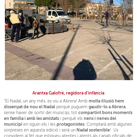
Arantxa Galofré, regidora d'infància
molta il·lusió hem
"El Nadal, un any més, es viu a Abrera! Amb
dissenyat de nou el Nadal
gaudir-lo a Abrera
perquè puguem
,
compartint bons moments
sense haver de sortir del municipi, tot
en família i amb les amistats
nens i nenes del
i perquè els
municipi
protagonistes
en siguin els i les
. Comptarà amb algunes
Nadal sostenible
sorpreses en aquesta edició i serà un
! Us
convidem al fet que estigueu atentes i atents als canals oficials de