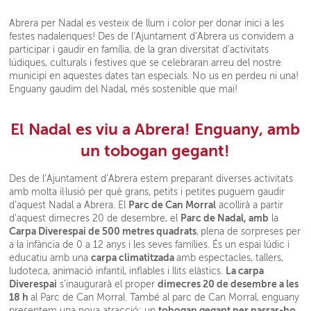
Abrera per Nadal es vesteix de llum i color per donar inici a les
festes nadalenques! Des de l’Ajuntament d’Abrera us convidem a
participar i gaudir en família, de la gran diversitat d’activitats
lúdiques, culturals i festives que se celebraran arreu del nostre
municipi en aquestes dates tan especials. No us en perdeu ni una!
Enguany gaudim del Nadal, més sostenible que mai!
El Nadal es viu a Abrera! Enguany, amb
un tobogan gegant!
Des de l’Ajuntament d’Abrera estem preparant diverses activitats
amb molta il·lusió per què grans, petits i petites puguem gaudir
Parc de Can Morral
d’aquest Nadal a Abrera. El
acollirà a partir
Parc de Nadal, amb
d'aquest dimecres 20 de desembre, el
la
Carpa Diverespai de 500 metres quadrats
,
plena de sorpreses per
a la infància de 0 a 12 anys i les seves famílies. És un espai lúdic i
carpa climatitzada
educatiu amb una
amb espectacles, tallers,
La carpa
ludoteca, animació infantil, inflables i llits elàstics.
Diverespai
dimecres 20 de desembre a les
s’inaugurarà el proper
18 h
al Parc de Can Morral. També al parc de Can Morral, enguany
tobogan gegant per passar-ho
presentem una nova atracció: un