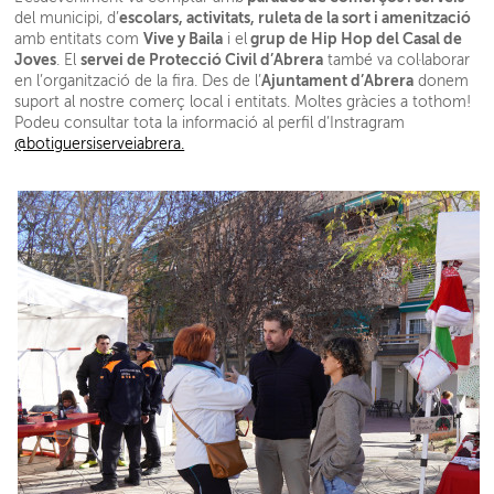
escolars, activitats, ruleta de la sort i amenització
del municipi, d’
Vive y Baila
grup de Hip Hop del Casal de
amb entitats com
i el
Joves
servei de Protecció Civil d’Abrera
. El
també va col·laborar
Ajuntament d’Abrera
en l’organització de la fira. Des de l’
donem
suport al nostre comerç local i entitats. Moltes gràcies a tothom!
Podeu consultar tota la informació al perfil d’Instragram
@botiguersiserveiabrera.