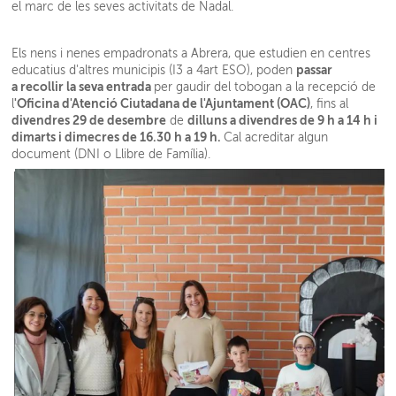
el marc de les seves activitats de Nadal.
Els nens i nenes empadronats a Abrera, que estudien en centres
passar
educatius d'altres municipis (I3 a 4art ESO), poden
a recollir la seva entrada
per gaudir del tobogan a la recepció de
'Oficina d'Atenció Ciutadana de l'Ajuntament (OAC)
l
, fins al
divendres 29 de desembre
dilluns a divendres de 9 h a 14 h i
de
dimarts i dimecres de 16.30 h a 19 h.
Cal acreditar algun
document (DNI o Llibre de Família).