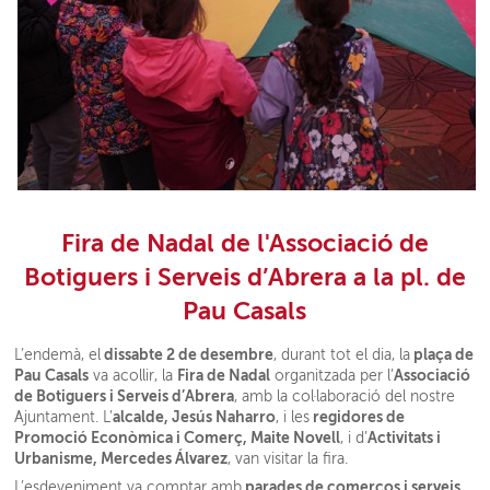
Fira de Nadal de l'Associació de
Botiguers i Serveis d’Abrera a la pl. de
Pau Casals
dissabte 2 de desembre
plaça de
L’endemà, el
, durant tot el dia, la
Pau Casals
Fira de Nadal
Associació
va acollir, la
organitzada per l’
de Botiguers i Serveis d’Abrera
, amb la col·laboració del nostre
alcalde, Jesús Naharro
regidores de
Ajuntament. L’
, i les
Promoció Econòmica i Comerç, Maite Novell
Activitats i
, i d’
Urbanisme, Mercedes Álvarez
, van visitar la fira.
parades de comerços i serveis
L’esdeveniment va comptar amb