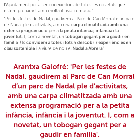
l’Ajuntament per a ser coneixedors de totes les novetats que
estem preparant amb molta il·lusió i emoció".
"Per les festes de Nadal, gaudirem al Parc de Can Morral d’un parc
carpa climatitzada amb una
de Nadal ple d’activitats, amb una
extensa programació
petita infància, infància i la
per a la
joventut.
tobogan gegant per a gaudir en
I, com a novetat, un
família
convidem a totes i tots
descobrir experiències en
. Us
a
clau sostenible
Nadal a Abrera
i a viure de nou el
".
Arantxa Galofré: 'Per les festes de
Nadal, gaudirem al Parc de Can Morral
d’un parc de Nadal ple d’activitats,
amb una carpa climatitzada amb una
extensa programació per a la petita
infància, infància i la joventut. I, com a
novetat, un tobogan gegant per a
gaudir en família'.