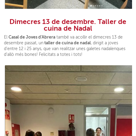
Dimecres 13 de desembre. Taller de
cuina de Nadal
Casal de Joves d'Abrera
El
també va acollir el dimecres 13 de
taller de cuina de nadal
desembre passat, un
, dirigit a joves
d'entre 12 i 25 anys, que van realitzar unes galetes nadalenques
d'allò més bones! Felicitats a totes i tots!