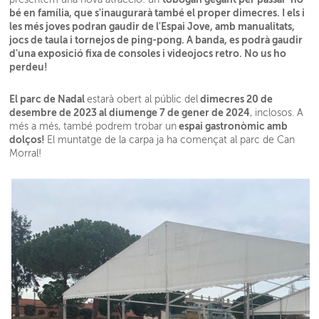
bé en família, que s'inaugurarà també el proper dimecres. I els i
les més joves podran gaudir de l'Espai Jove, amb manualitats,
jocs de taula i tornejos de ping-pong. A banda, es podrà gaudir
d'una exposició fixa de consoles i videojocs retro. No us ho
perdeu!
El parc de Nadal
dimecres 20 de
estarà obert al públic del
desembre de 2023 al diumenge 7 de gener de 2024
, inclosos. A
espai gastronòmic amb
més a més, també podrem trobar un
dolços!
El muntatge de la carpa ja ha començat al parc de Can
Morral!