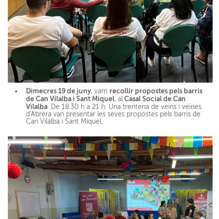
Dimecres 19 de juny
recollir propostes pels barris
, vam
de Can Vilalba i Sant Miquel
Casal Social de Can
, al
Vilalba
. De 18.30 h a 21 h. Una trentena de veïns i veïnes
d'Abrera van presentar les seves propostes pels barris de
Can Vilalba i Sant Miquel.