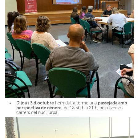
Dijous 3 d’octubre
passejada amb
hem dut a terme una
perspectiva de gènere
, de 18.30 h a 21 h, per diversos
carrers del nucli urbà.