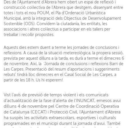
Des de l’Ajuntament d’Abrera hem obert un espai de reflexió i
construcció col·lectiva de l’Abrera que desitgem, dissenyant entre
totes i tots el nou POUM, el Pla d’Ordenació Urbanística
Municipal, amb la integració dels Objectius de Desenvolupament
Sostenible (ODS). Convidem la ciutadania, les entitats, les
associacions i altres col·lectius a participar en els tallers per
treballar i recollir propostes.
Aquests dies estem duent a terme les jornades de conclusions i
reflexions. A causa de la situació metereològica, la propera sessió,
prevista per aquest dilluns a la tarda, es durà a terme el dimecres 6
de novembre. Així, la 'Jornada de conclusions i reflexions Barri de
Les Carpes. Presentació del resum d’aportacions i suggeriments
rebuts' tindrà lloc dimecres en el Casal Social de Les Carpes, a
partir de les 18 h. Us hi esperem!
Vist l'avís de previsió de temps violent i els comunicats
d'actualització de la fase d'alerta de l'INUNCAT, emesos avui
dilluns 4 de novembre pel Centre de Coordinació Operativa
de Catalunya (CECAT) i Protecció Civil, l'Ajuntament d'Abrera
ha suspès les activitats extraescolars, esportives i culturals
programades en el municipi durant la jornada d'avui. També