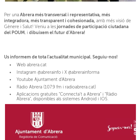
Abrera més transversal i representativa, més
Per una
integradora, més transparent i cohesionada,
amb més visió de
jornades de participació ciutadana
Gènere i Salut! Veniu a les
del POUM
dibuixem el futur d’Abrera!
, i
Us informem de tota l'actualitat municipal. Seguiu-nos!
Web abrera.cat
Instagram @abrerainfo i X @abrerainforma
Youtube Ajuntament d'Abrera
Ràdio Abrera (107.9 fm i radioabrera.cat)
Aplicacions gratuïtes "Connecta't a Abrera" i "Ràdio
Abrera", disponibles als sistemes Android i IOS.