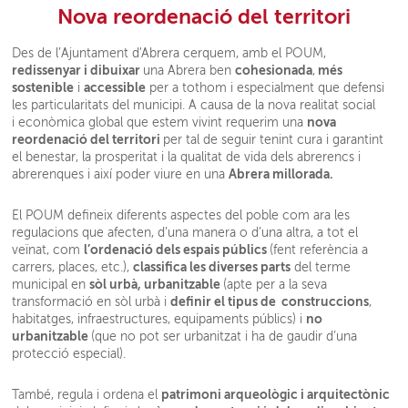
Nova reordenació del territori
Des de l’Ajuntament d'Abrera cerquem, amb el POUM,
redissenyar i dibuixar
cohesionada
més
una Abrera ben
,
sostenible
accessible
i
per a tothom i especialment que defensi
les particularitats del municipi. A causa de la nova realitat social
nova
i econòmica global que estem vivint requerim una
reordenació del territori
per tal de seguir tenint cura i garantint
el benestar, la prosperitat i la qualitat de vida dels abrerencs i
Abrera millorada.
abrerenques i així poder viure en una
El POUM defineix diferents aspectes del poble com ara les
regulacions que afecten, d’una manera o d’una altra, a tot el
l’ordenació dels espais públics
veïnat, com
(fent referència a
classifica les diverses parts
carrers, places, etc.),
del terme
sòl urbà, urbanitzable
municipal en
(apte per a la seva
definir el tipus de construccions
transformació en sòl urbà i
,
no
habitatges, infraestructures, equipaments públics) i
urbanitzable
(que no pot ser urbanitzat i ha de gaudir d’una
protecció especial).
patrimoni arqueològic i arquitectònic
També, regula i ordena el