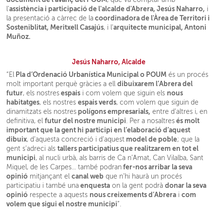
assistència i participació de l'alcalde d'Abrera, Jesús Naharro,
l'
i
coordinadora de l'Àrea de Territori i
la presentació a càrrec de la
Sosteniblitat, Meritxell Casajús
arquitecte municipal, Antoni
, i l'
Muñoz.
Jesús Naharro, Alcalde
Pla d’Ordenació Urbanística Municipal o POUM
“El
és un procés
dibuixarem l’Abrera del
molt important perquè gràcies a ell
futur
espais
nous
, els nostres
i com volem que siguin els
habitatges
espais verds
, els nostres
, com volem que siguin de
polígons empresarials,
dinamitzats els nostres
entre d’altres i, en
futur del nostre municipi
és molt
definitiva, el
. Per a nosaltres
important que la gent hi participi en l’elaboració d’aquest
dibuix
model de poble
, d’aquesta concreció i d’aquest
; que la
tallers participatius que realitzarem en tot el
gent s’adreci als
municipi
, al nucli urbà, als barris de Ca n’Amat, Can Vilalba, Sant
fer-nos arribar la seva
Miquel, de les Carpes... també podran
opinió
canal web
mitjançant el
que n’hi haurà un procés
enquesta
donar la seva
participatiu i també una
on la gent podrà
opinió
nous creixements d’Abrera
com
respecte a aquests
i
volem que sigui el nostre municipi
”.