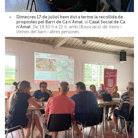
Dimecres 17 de juliol hem dut a terme la recollida de
propostes pel Barri de Ca n’Amat
Casal Social de Ca
, al
n’Amat
. De 18.30 h a 21 h, amb l'Associació de Veïns i
Veïnes del barri i altres persones.