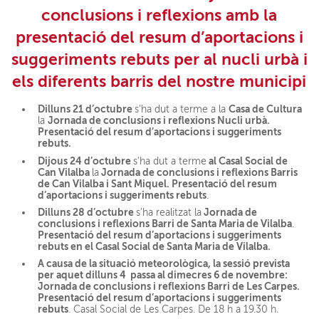
conclusions i reflexions amb la
presentació del resum d’aportacions i
suggeriments rebuts per al nucli urbà i
els diferents barris del nostre municipi
Dilluns 21 d’octubre
Casa de Cultura
s'ha dut a terme a la
Jornada de conclusions i reflexions Nucli urbà.
la
Presentació del resum d’aportacions i suggeriments
rebuts.
Dijous 24 d’octubre
al Casal Social de
s'ha dut a terme
Can Vilalba
Jornada de conclusions i reflexions Barris
la
de Can Vilalba i Sant Miquel. Presentació del resum
d’aportacions i suggeriments rebuts
.
Dilluns 28 d’octubre
Jornada de
s'ha realitzat la
conclusions i reflexions Barri de Santa Maria de Vilalba
.
Presentació del resum d’aportacions i suggeriments
rebuts en el Casal Social de Santa Maria de Vilalba.
A causa de la situació meteorològica, la sessió prevista
per aquet dilluns 4 passa al dimecres 6 de novembre:
Jornada de conclusions i reflexions Barri de Les Carpes.
Presentació del resum d’aportacions i suggeriments
rebuts
. Casal Social de Les Carpes. De 18 h a 19.30 h.