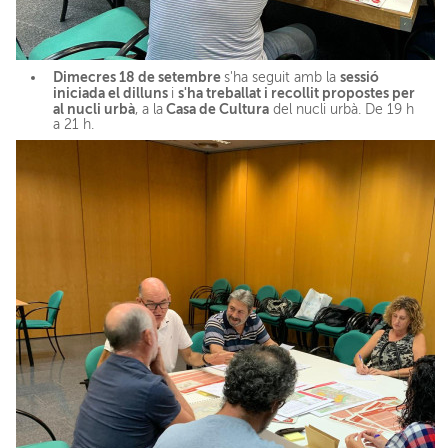
Dimecres 18 de setembre
sessió
s'ha seguit amb la
iniciada el dilluns
s'ha treballat i recollit propostes per
i
al nucli urbà
Casa de Cultura
, a la
del nucli urbà. De 19 h
a 21 h.