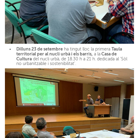
Dilluns 23 de setembre
Taula
ha tingut lloc la primera
territorial per al nucli urbà i els barris,
Casa de
a la
Cultura
del nucli urbà, de 18.30 h a 21 h. dedicada al 'Sòl
no urbanitzable i sostenibilitat'.