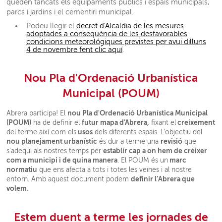
queden tancats els equipaments públics i espais municipals,
parcs i jardins i el cementiri municipal.
Podeu llegir el
decret d'Alcaldia de les mesures
adoptades a conseqüència de les desfavorables
condicions meteorológiques previstes per avui dilluns
4 de novembre fent clic aquí
.
Nou Pla d'Ordenació Urbanística
Municipal (POUM)
nou Pla d'Ordenació Urbanística Municipal
Abrera participa! El
(POUM)
futur mapa d'Abrera,
creixement
ha de definir el
fixant el
usos
del terme així com els
dels diferents espais. L'objectiu del
nou planejament urbanístic
revisió
és dur a terme una
que
establir cap a on hem de créixer
s’adeqüi als nostres temps per
com a municipi i de quina manera
marc
. El POUM és un
normatiu
que ens afecta a tots i totes les veïnes i al nostre
definir l’Abrera que
entorn. Amb aquest document podem
volem
.
Estem duent a terme les jornades de