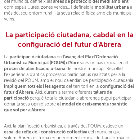
àrees de protecció del medi ambient
del municipi, defineix les
mobilitat urbana
com espais lliures, zones verdes... I defineix la
a
més del seu entorn rural i la seva relació física amb els municipis
veïns.
La participació ciutadana, cabdal en la
configuració del futur d'Abrera
participació ciutadana
'avanç del Pla d'Ordenació
La
en l
Urbanística Municipal (POUM) d'Abrera
és un pas crucial en el
procés de planificació urbana
del nostre municipi. Recollint
l'experiència d'antics processos participatius realitzats per a la
revisió del POUM, amb el nou calendari de participació ciutadania
impliquem tots els i les agents
configuració del
del territori en la
futur d'Abrera
tallers de
. Així, durem a terme diferents
participació
perquè tota la ciutadania abrerenca pugui participar i
el model de creixement urbanístic
donar la seva opinió sobre
que vol per a Abrera
.
Així, la planificació urbanística, a través del POUM, esdevé un
espai de reflexió i construcció col·lectiva
del municipi que
volem. Abrera es troba en un moment crucial de transformació,