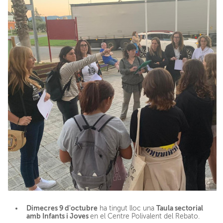
Dimecres 9 d'octubre
Taula sectorial
ha tingut lloc una
amb Infants i Joves
en el Centre Polivalent del Rebato.