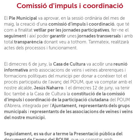
Comissió d'impuls i coordinació
Ple Municipal
El
va aprovar, en la sessió ordinària del mes de
comissió d’impuls i coordinació
maig, la creació d'una
, que té
vetllar per les jornades participatives
com a finalitat
, fer-ne el
seguiment
garantir
jornades transversals
i així poder
unes
i amb
transparència
total
donant veu a tothom. Tanmateix, realitzarà
actes dels processos i funcionament.
Casa de Cultura
reunió
El dimecres 6 de juny, la
va acollir una
informativa
amb associacions de veïns i veïnes abrerenques i
formacions polítiques del municipi per donar a conèixer tot el
procés participatiu de l'avanç del POUM, que va comptar amb el
Jesús Naharro
nostre alcalde,
. I el dimecres 12 de juny, va tenir
constitució de la comissió
lloc també a la Casa de Cultura la
d'impuls i coordinació de la participació ciutadana
del POUM
Ajuntament,
representants dels grups
d'Abrera, integrada per l'
municipals
representants de les associacions de veïnes i veïns
i
del nostre municipi.
Seguidament, es va dur a terme la Presentació pública del
document de l’avanç del POUM
, que va comptar amb