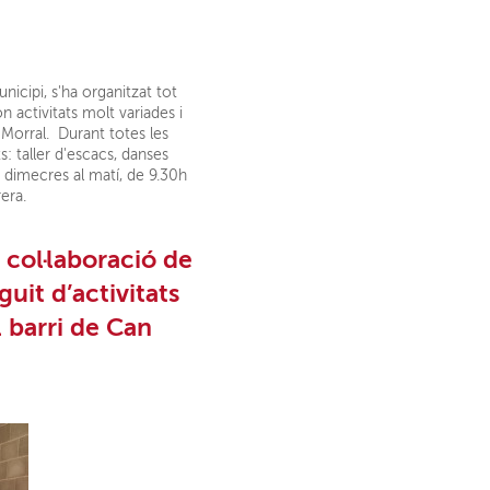
icipi, s'ha organitzat tot
on activitats molt variades i
 Morral. Durant totes les
s: taller d'escacs, danses
ls dimecres al matí, de 9.30h
era.
b
col·laboració de
guit d’
activitats
l barri de
Can