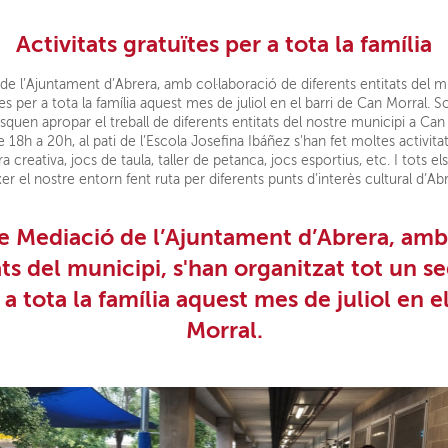
Activitats gratuïtes per a tota la família
e l’Ajuntament d’Abrera, amb col·laboració de diferents entitats del mun
tes per a tota la família aquest mes de juliol en el barri de Can Morral. S
squen apropar el treball de diferents entitats del nostre municipi a Can
e 18h a 20h, al pati de l’Escola Josefina Ibáñez s'han fet moltes activitat
ra creativa, jocs de taula, taller de petanca, jocs esportius, etc. I tots e
er el nostre entorn fent ruta per diferents punts d’interès cultural d’Abr
e Mediació
de l’Ajuntament d’Abrera, am
ats
del municipi, s'han organitzat tot un se
 a tota la família
aquest mes de juliol en e
Morral
.