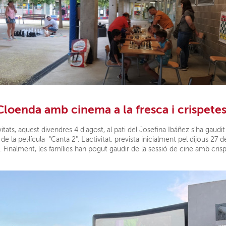
Cloenda amb cinema a la fresca i crispetes
itats, aquest divendres 4 d'agost, al pati del Josefina Ibáñez s'ha gau
de la pel·lícula "Canta 2". L'activitat, prevista inicialment pel dijous 27 d
a. Finalment, les famílies han pogut gaudir de la sessió de cine amb crisp