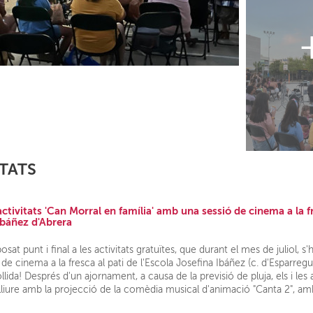
TATS
 activitats 'Can Morral en família' amb una sessió de cinema a la 
 Ibáñez d'Abrera
osat punt i final a les activitats gratuïtes, que durant el mes de juliol, s
e cinema a la fresca al pati de l'Escola Josefina Ibáñez (c. d'Esparregu
llida! Després d'un ajornament, a causa de la previsió de pluja, els i les
e lliure amb la projecció de la comèdia musical d'animació "Canta 2", amb