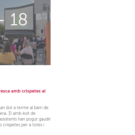
+ 18
fresca amb crispetes al
'han dut a terme al barri de
era, 3) amb èxit de
 assistents han pogut gaudir
 crispetes per a totes i