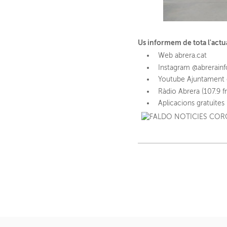
Us informem de tota l'actu
Web abrera.cat
Instagram @abrerainf
Youtube Ajuntament 
Ràdio Abrera (107.9 f
Aplicacions gratuïtes 