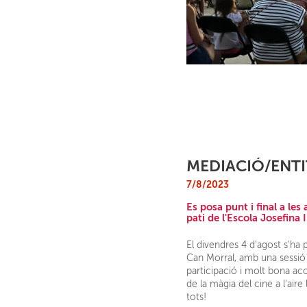
MEDIACIÓ/ENTI
7/8/2023
Es posa punt i final a les
pati de l'Escola Josefina
El divendres 4 d'agost s'ha p
Can Morral, amb una sessió d
participació i molt bona aco
de la màgia del cine a l'air
tots!