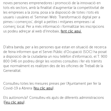
noves persones emprenedores i promoció de la innovació en
tots els sectors, amb la finalitat d’augmentar la competitivitat de
les empreses a la zona, posa a la disposició de totes i tots els
usuaris i usuàries el 'Seminari Web: Transformació digital per a
pimes i comerços', dirigit a petites i mitjanes empreses i al
comerç local. Per a més informació i formalitzar les inscripcions
us podeu adreçar al web d'Innobaix,
fent clic aquí.
D'altra banda, per a les persones que estan en situació de recerca
de feina informen que el Servei Públic d’Ocupació (SOC) ha posat
a disposició de la ciutadania un nou telèfon d’informació, el T. 900
800 046 on podreu dirigir les vostres consultes i fer els tràmits
que normalment es realitzen des de les oficines de Treball de la
Generalitat.
Consulteu totes les mesures preses per l'Ajuntament per fer la
Covid-19 a Abrera (
feu clic aquí
).
Ets autònom/a? Consulteu els ajuts de diferents administracions
(
Feu clic aquí
).