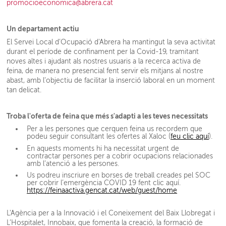
promocioeconomica@abrera.cat
Un departament actiu
El Servei Local d’Ocupació d'Abrera ha mantingut la seva activitat
durant el període de confinament per la Covid-19, tramitant
noves altes i ajudant als nostres usuaris a la recerca activa de
feina, de manera no presencial fent servir els mitjans al nostre
abast, amb l’objectiu de facilitar la inserció laboral en un moment
tan delicat.
Troba l'oferta de feina que més s'adapti a les teves necessitats
Per a les persones que cerquen feina us recordem que
podeu seguir consultant les ofertes al Xaloc (
feu clic aquí
).
En aquests moments hi ha necessitat urgent de
contractar persones per a cobrir ocupacions relacionades
amb l’atenció a les persones.
Us podreu inscriure en borses de treball creades pel SOC
per cobrir l’emergència COVID 19 fent clic aquí.
https://feinaactiva.gencat.cat/web/guest/home
L'Agència per a la Innovació i el Coneixement del Baix Llobregat i
L’Hospitalet, Innobaix, que fomenta la creació, la formació de