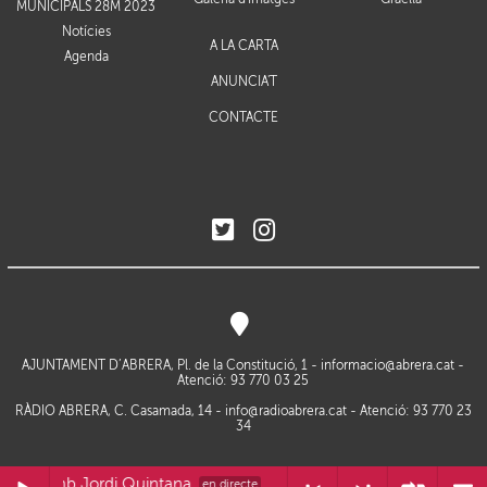
MUNICIPALS 28M 2023
Notícies
A LA CARTA
Agenda
ANUNCIA'T
CONTACTE
AJUNTAMENT D’ABRERA, Pl. de la Constitució, 1 -
informacio@abrera.cat
-
Atenció: 93 770 03 25
RÀDIO ABRERA, C. Casamada, 14 -
info@radioabrera.cat
- Atenció: 93 770 23
34
TÍ amb Jordi Quintana
FÓRMULA MATÍ amb Jordi Quintana
en directe
en directe