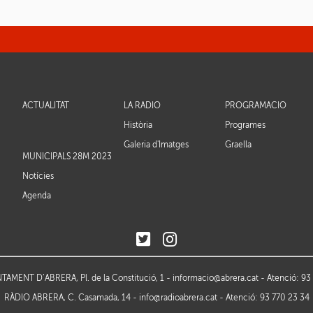
ACTUALITAT
LA RÀDIO
PROGRAMACIÓ
Història
Programes
Galeria d'Imatges
Graella
MUNICIPALS 28M 2023
Notícies
Agenda
AMENT D’ABRERA, Pl. de la Constitució, 1 -
informacio@abrera.cat
- Atenció: 93
RÀDIO ABRERA, C. Casamada, 14 -
info@radioabrera.cat
- Atenció: 93 770 23 34