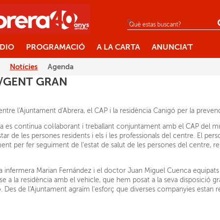
ÀDIO
PROGRAMACIÓ
A LA CARTA
ANUNCIA'T
Notícies
Agenda
A/GENT GRAN
entre l'Ajuntament d'Abrera, el CAP i la residència Canigó per la preven
 es continua col·laborant i treballant conjuntament amb el CAP del muni
r de les persones residents i els i les professionals del centre. El person
t per fer seguiment de l'estat de salut de les persones del centre, res
 la infermera Marian Fernández i el doctor Juan Miguel Cuenca equipats 
se a la residència amb el vehicle, que hem posat a la seva disposició grà
. Des de l'Ajuntament agraïm l'esforç que diverses companyies estan r