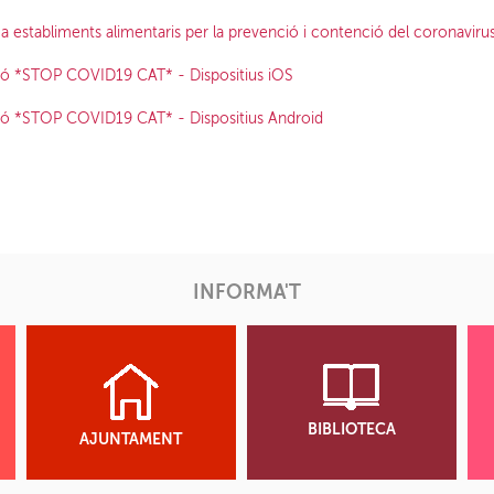
 establiments alimentaris per la prevenció i contenció del coronavi
ació *STOP COVID19 CAT* - Dispositius iOS
ació *STOP COVID19 CAT* - Dispositius Android
INFORMA'T
BIBLIOTECA
AJUNTAMENT