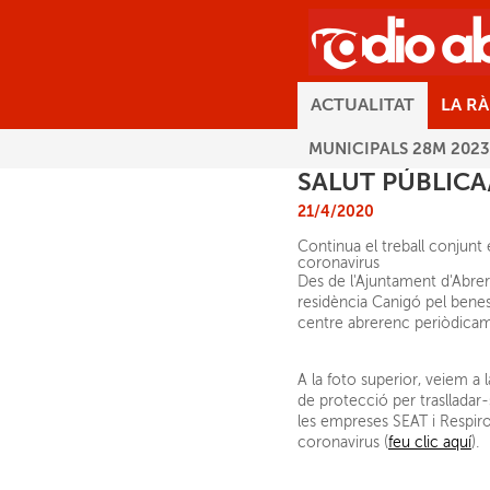
ACTUALITAT
LA R
MUNICIPALS 28M 2023
SALUT PÚBLIC
21/4/2020
Continua el treball conjunt 
coronavirus
Des de l'Ajuntament d'Abrera
residència Canigó pel benesta
centre abrerenc periòdicamen
A la foto superior, veiem a
de protecció per traslladar-
les empreses SEAT i Respiro
coronavirus (
feu clic aquí
).