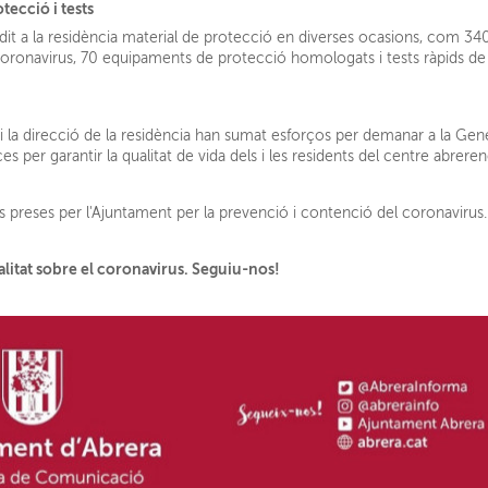
tecció i tests
dit a la residència material de protecció en diverses ocasions, com 34
coronavirus, 70 equipaments de protecció homologats i tests ràpids d
i la direcció de la residència han sumat esforços per demanar a la Gene
es per garantir la qualitat de vida dels i les residents del centre abreren
 preses per l'Ajuntament per la prevenció i contenció del coronavirus
alitat sobre el coronavirus. Seguiu-nos!