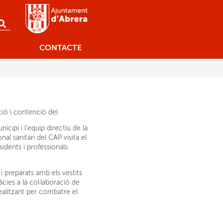
CONTACTE
ció i contenció del
cipi i l'equip directiu de la
al sanitari del CAP visita el
idents i professionals.
i preparats amb els vestits
cies a la col·laboració de
ealitzant per combatre el