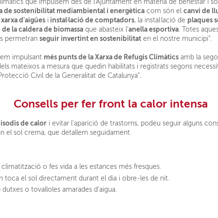
limàtics que impulsem des de l'Ajuntament en matèria de benestar i sos
a de sostenibilitat mediambiental i energètica
canvi de l
com són el
 xarxa d'aigües
instal·lació de comptadors
plaques s
i
, la instal·lació de
 de la caldera de biomassa
anella esportiva
que abasteix l'
. Totes aque
seguir invertint en sostenibilitat
ns permetran
en el nostre municipi".
més punts de la Xarxa de Refugis Climàtics
irem impulsant
amb la sego
els mateixos a mesura que quedin habilitats i registrats segons necessi
Protecció Civil de la Generalitat de Catalunya".
Consells per fer front la calor intensa
pisodis de calor
i evitar l'aparició de trastorns, podeu seguir alguns con
an el sol crema, que detallem seguidament.
e climatització o fes vida a les estances més fresques.
 toca el sol directament durant el dia i obre-les de nit.
 dutxes o tovalloles amarades d’aigua.