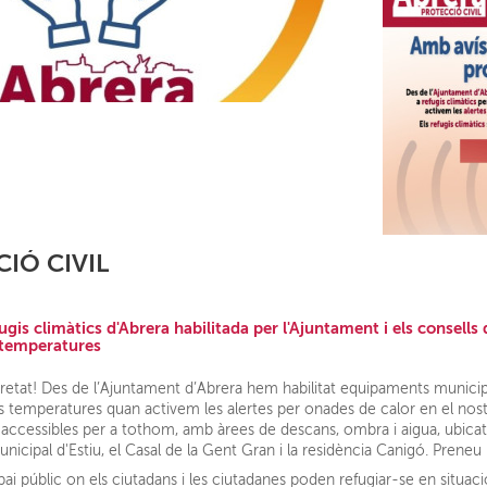
IÓ CIVIL
ugis climàtics d'Abrera habilitada per l'Ajuntament i els consells
s temperatures
etat! Des de l’Ajuntament d’Abrera hem habilitat equipaments municipa
s temperatures quan activem les alertes per onades de calor en el nostr
, accessibles per a tothom, amb àrees de descans, ombra i aigua, ubic
nicipal d'Estiu, el Casal de la Gent Gran i la residència Canigó. Preneu
ai públic on els ciutadans i les ciutadanes poden refugiar-se en situa