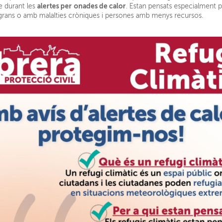
alertes per
onades de calor
 durant les
. Estan pensats especialment 
rans o amb malalties cròniques i persones amb menys recursos.