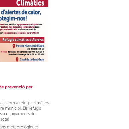
 de prevenció per
ls com a refugis climàtics
e municipi. Els refugis
ats a equipaments de
 nota!
cions meteorològiques