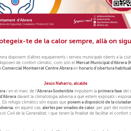
otegeix-te de la calor sempre, allà on sigu
 disposem d'altres equipaments i serveis municipals oberts a la ciuta
Mercat Municipal d'Abrera 
disposen de confort climàtic, com són el
e Comercial Montserrat Centre Abrera
horaris d'obertura habitual
en
Jesús Naharro, alcalde
era
Abrera+Sostenible
primera fase
i en el marc de l'
impulsem la
del 
 d'Abrera
davant la climatologia adversa a què estem exposats i exposa
posem a disposició de la ciutada
. Els refugis climàtics són espais que
adversa
alertes per onades de calor
, en aquest cas,
, per part del nostr
 Civil de la Generalitat; i que tenen la finalitat de facilitar el confor