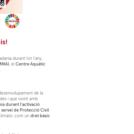
is!
dania durant tot l'any,
(MMA)
Centre Aquàtic
, el
.
desenvolupament de la
des i que vivint amb
nia
durant l'activació
servei de Protecció Civil
e
dret bàsic
t climàtic com un