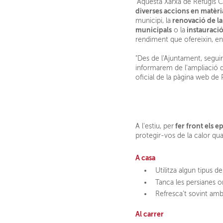
"Aquesta Xarxa de Refugis C
diverses accions en matèri
renovació de la
municipi, la
municipals
instauració
o la
rendiment que ofereixin, e
"Des de l'Ajuntament, segu
informarem de l'ampliació d
oficial de la pàgina web de 
fer front els e
A l'estiu, per
protegir-vos de la calor qu
A casa
Utilitza algun tipus d
Tanca les persianes on
Refresca’t sovint amb
Al carrer