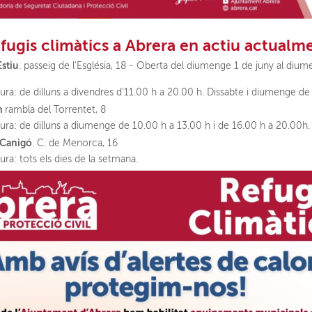
fugis climàtics a Abrera en actiu actualm
Estiu
. passeig de l'Església, 18 - Oberta del diumenge 1 de juny al diu
ura: de dilluns a divendres d'11.00 h a 20.00 h. Dissabte i diumenge de
an
rambla del Torrentet, 8
ura: de dilluns a diumenge de 10.00 h a 13.00 h i de 16.00 h a 20.00h.
 Canigó
. C. de Menorca, 16
ura: tots els dies de la setmana.