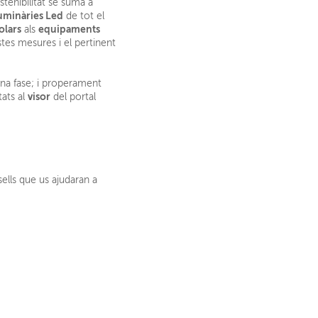
tenibilitat se suma a
luminàries Led
de tot el
olars
equipaments
als
stes mesures i el pertinent
na fase; i properament
visor
tats al
del portal
sells que us ajudaran a