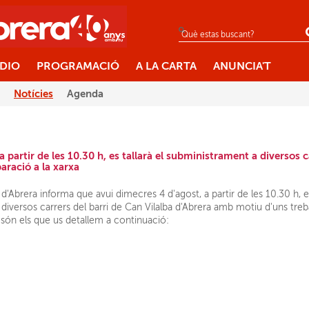
ÀDIO
PROGRAMACIÓ
A LA CARTA
ANUNCIA'T
Notícies
Agenda
a partir de les 10.30 h, es tallarà el subministrament a diversos c
paració a la xarxa
 d'Abrera informa que avui dimecres 4 d'agost, a partir de les 10.30 h, es
iversos carrers del barri de Can Vilalba d'Abrera amb motiu d'uns trebal
ts són els que us detallem a continuació: