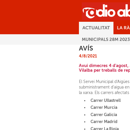
ACTUALITAT
LA R
MUNICIPALS 28M 2023
AVÍS
4/8/2021
Avui dimecres 4 d'agost, 
Vilalba per treballs de re
El Servei Municipal d'Aigües
subministrament d'aigua en d
la xarxa. Els carrers afecta
Carrer Ullastrell
Carrer Murcia
Carrer Galicia
Carrer Madrid
Carrer La Rioja