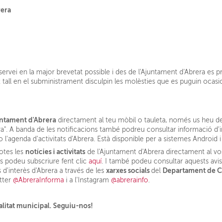
rera
l servei en la major brevetat possible i des de l'Ajuntament d'Abrera es p
 tall en el subministrament disculpin les molèsties que es puguin ocasi
ntament d'Abrera
directament al teu mòbil o tauleta, només us heu de 
ra". A banda de les notificacions també podreu consultar informació d'i
 l'agenda d'activitats d'Abrera. Està disponible per a sistemes Android 
notícies i activitats
otes les
de l'Ajuntament d'Abrera directament al vo
 Us podeu subscriure fent clic
aquí
. I també podeu consultar aquests avis
xarxes socials
Departament de 
 d'interès d'Abrera a través de les
del
itter
@AbreraInforma
i a l'Instagram
@abrerainfo
.
alitat municipal. Seguiu-nos!