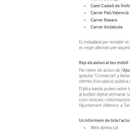
Camí Castell de Volt
Carrer País Valencià
Carrer Navara
Carrer Andalusia
Es treballarà per restablir e
es vegin afectats per aquest
Rep els avisos al teu mòbil
Aju
Per rebre els avisos de l'
gratuïta "Connecta't a Abre
ofertes d'ocupació pública o
D'altra banda podeu rebre t
al butlletí digital setmanal.
com notícies i informacions
l'Ajuntament d'Abrera: a Tw
Us informem de tota l'actu
Web abrera.cat