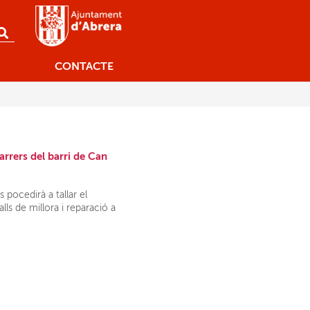
CONTACTE
arrers del barri de Can
 pocedirà a tallar el
ls de millora i reparació a