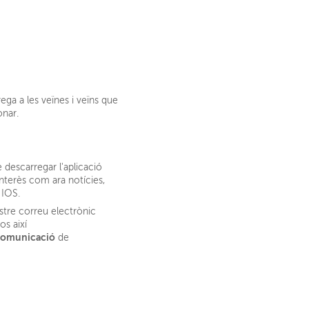
rega a les veïnes i veïns que
onar.
descarregar l'aplicació
nterès com ara notícies,
i IOS.
stre correu electrònic
os així
Comunicació
de