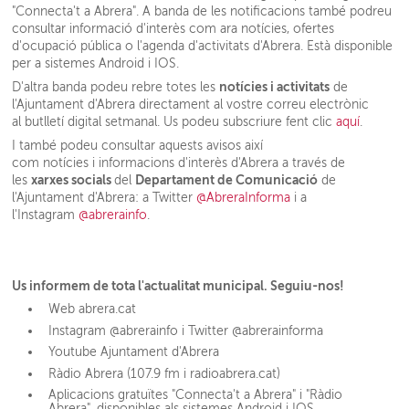
"Connecta't a Abrera". A banda de les notificacions també podreu
consultar informació d'interès com ara notícies, ofertes
d'ocupació pública o l'agenda d'activitats d'Abrera. Està disponible
per a sistemes Android i IOS.
notícies i activitats
D'altra banda podeu rebre totes les
de
l'Ajuntament d'Abrera directament al vostre correu electrònic
al butlletí digital setmanal. Us podeu subscriure fent clic
aquí
.
I també podeu consultar aquests avisos així
com notícies i informacions d'interès d'Abrera a través de
xarxes socials
Departament de Comunicació
les
del
de
l'Ajuntament d'Abrera: a Twitter
@AbreraInforma
i a
l'Instagram
@abrerainfo
.
Us informem de tota l'actualitat municipal. Seguiu-nos!
Web abrera.cat
Instagram @abrerainfo i Twitter @abrerainforma
Youtube Ajuntament d'Abrera
Ràdio Abrera (107.9 fm i radioabrera.cat)
Aplicacions gratuïtes "Connecta't a Abrera" i "Ràdio
Abrera", disponibles als sistemes Android i IOS.