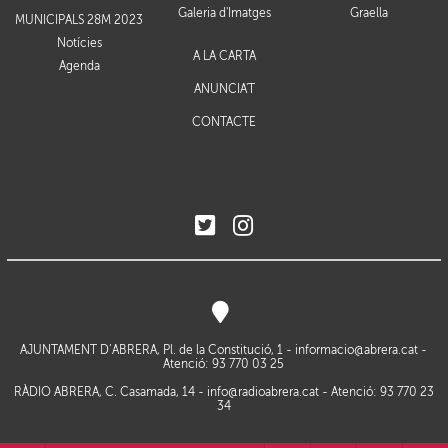
Galeria d'Imatges
Graella
MUNICIPALS 28M 2023
Notícies
A LA CARTA
Agenda
ANUNCIA'T
CONTACTE
AJUNTAMENT D’ABRERA, Pl. de la Constitució, 1 -
informacio@abrera.cat
-
Atenció: 93 770 03 25
RÀDIO ABRERA, C. Casamada, 14 -
info@radioabrera.cat
- Atenció: 93 770 23
34