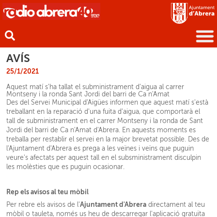
AVÍS
25/1/2021
Aquest matí s'ha tallat el subministrament d'aigua al carrer
Montseny i la ronda Sant Jordi del barri de Ca n'Amat
Des del Servei Municipal d'Aigües informen que aquest matí s'està
treballant en la reparació d'una fuita d'aigua, que comportarà el
tall de subministrament en el carrer Montseny i la ronda de Sant
Jordi del barri de Ca n'Amat d'Abrera. En aquests moments es
treballa per restablir el servei en la major brevetat possible. Des de
l'Ajuntament d'Abrera es prega a les veïnes i veïns que puguin
veure's afectats per aquest tall en el subsministrament disculpin
les molèsties que es puguin ocasionar.
Rep els avisos al teu mòbil
Ajuntament d'Abrera
Per rebre els avisos de l'
directament al teu
mòbil o tauleta, només us heu de descarregar l'aplicació gratuïta