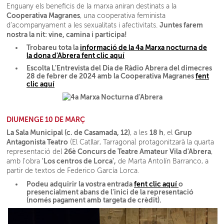
Enguany els beneficis de la marxa aniran destinats a la
Cooperativa Magranes
, una cooperativa feminista
Juntes farem
d’acompanyament a les sexualitats i afectivitats.
nostra la nit: vine, camina i participa!
Trobareu tota la
informació de la 4a Marxa nocturna de
la dona d'Abrera fent clic aquí
Escolta L'Entrevista del Dia de Ràdio Abrera del dimecres
28 de febrer de 2024 amb la Cooperativa Magranes
fent
clic aquí
DIUMENGE 10 DE MARÇ
La Sala Municipal (c. de Casamada, 12)
18 h
Grup
, a les
, el
Antagonista Teatro
(El Catllar, Tarragona) protagonitzarà la quarta
26è Concurs de Teatre Amateur Vila d'Abrera
representació del
,
'Los centros de Lorca',
amb l'obra
de Marta Antolín Barranco, a
partir de textos de Federico García Lorca.
Podeu adquirir la vostra entrada
fent clic aquí
o
presencialment abans de l'inici de la representació
(només pagament amb targeta de crèdit).