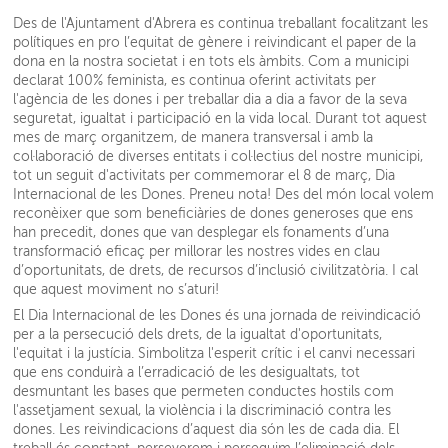
Des de l'Ajuntament d'Abrera es continua treballant focalitzant les
polítiques en pro l’equitat de gènere i reivindicant el paper de la
dona en la nostra societat i en tots els àmbits. Com a municipi
declarat 100% feminista, es continua oferint activitats per
l'agència de les dones i per treballar dia a dia a favor de la seva
seguretat, igualtat i participació en la vida local. Durant tot aquest
mes de març organitzem, de manera transversal i amb la
col·laboració de diverses entitats i col·lectius del nostre municipi,
tot un seguit d'activitats per commemorar el 8 de març, Dia
Internacional de les Dones. Preneu nota! Des del món local
volem
reconèixer que som beneficiàries de dones generoses que ens
han precedit, dones que van desplegar els fonaments d’una
transformació eficaç per millorar les nostres vides en clau
d’oportunitats, de drets, de recursos d’inclusió civilitzatòria. I cal
que aquest moviment no s’aturi!
El Dia Internacional de les Dones és una jornada de reivindicació
per a la persecució dels drets, de la igualtat d'oportunitats,
l'equitat i la justícia. Simbolitza l'esperit crític i el canvi necessari
que ens conduirà a l’erradicació de les desigualtats, tot
desmuntant les bases que permeten conductes hostils com
l'assetjament sexual, la violència i la discriminació contra les
dones. Les reivindicacions d’aquest dia són les de cada dia. El