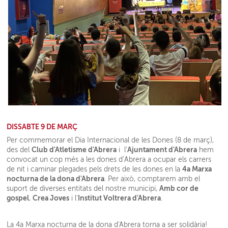
DISSABTE 9 DE MARÇ
Per commemorar el Dia Internacional de les Dones (8 de març),
Club d'Atletisme d'Abrera
Ajuntament d'Abrera
des del
i l'
hem
convocat un cop més a les dones d’Abrera a ocupar els carrers
4a Marxa
de nit i caminar plegades pels drets de les dones en la
nocturna de la dona d'Abrera
. Per això, comptarem amb el
Amb cor de
suport de diverses entitats del nostre municipi,
gospel
Crea Joves
Institut Voltrera d'Abrera
,
i l'
.
La 4a Marxa nocturna de la dona d'Abrera torna a ser solidària!