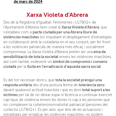
de març de 2024
Xarxa Violeta d'Abrera
Des de la Regidoria d’Igualtat, Feminismes i LGTBIQ+ de
Xarxa Violeta d'Abrera
l’Ajuntament d’Abrera hem creat la
, que
pacte ciutadà per una Abrera lliure de
s’estableix com a
violències masclistes
tot impulsant el desplegament d’estratègies
en col·laboració amb la ciutadania en el seu conjunt, per fer front
a les violències patriarcals de manera més eficaç i socialment
eina de
compromesa. La Xarxa Violeta d'Abrera pretén ser una
sensibilització de tota la societat
envers les violències masclistes,
símbol de compromís i consens
així com també, esdevenir un
ciutadà
lluita en l’erradicació d’aquesta xacra social
per la
.
tota la societat prengui una
És del tot necessari doncs, que
resposta unitària
tolerància zero
des d’una postura ferma de
total suport a les
davant qualsevol actitud masclista i que es doni
víctimes
per tal de no deixar espai ni llicència a continuar exercint
cap tipus de violència envers les dones ni cap a les persones que
no compleixen la cisheteronormativitat patriarcal (persones del
col·lectiu LGTBIQ+). És per això, que dins de les actuacions i
estratègies per erradicar les violències masclistes, no podem