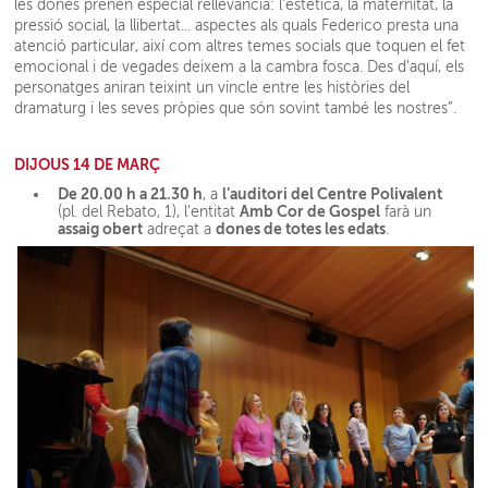
les dones prenen especial rellevància: l'estètica, la maternitat, la
pressió social, la llibertat... aspectes als quals Federico presta una
atenció particular, així com altres temes socials que toquen el fet
emocional i de vegades deixem a la cambra fosca. Des d'aquí, els
personatges aniran teixint un vincle entre les històries del
dramaturg i les seves pròpies que són sovint també les nostres”.
DIJOUS 14 DE MARÇ
De 20.00 h a 21.30 h
l’auditori del Centre Polivalent
, a
Amb Cor de Gospel
(pl. del Rebato, 1), l’entitat
farà un
assaig obert
dones de totes les edats
adreçat a
.