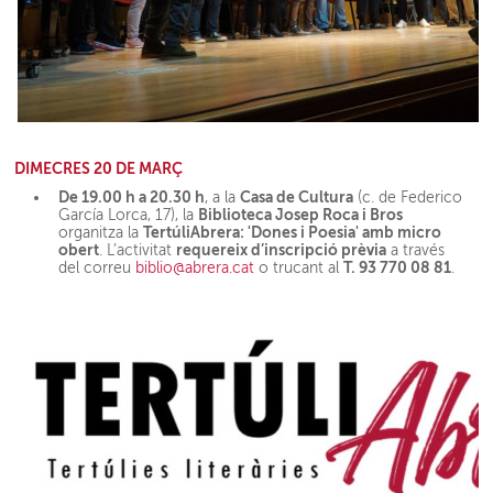
DIMECRES 20 DE MARÇ
De 19.00 h a 20.30 h
Casa de Cultura
, a la
(c. de Federico
Biblioteca Josep Roca i Bros
García Lorca, 17), la
TertúliAbrera: 'Dones i Poesia' amb micro
organitza la
obert
requereix d’inscripció prèvia
. L’activitat
a través
T. 93 770 08 81
del correu
biblio@abrera.cat
o trucant al
.