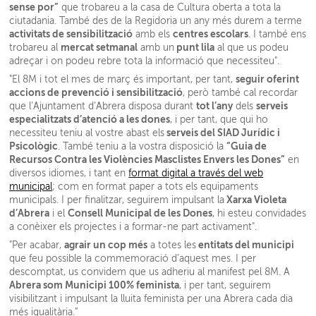
sense por”
que trobareu a la casa de Cultura oberta a tota la
ciutadania. També des de la Regidoria un any més durem a terme
activitats de sensibilització
centres escolars
amb els
. I també ens
mercat setmanal
punt lila
trobareu al
amb un
al que us podeu
adreçar i on podeu rebre tota la informació que necessiteu".
seguir oferint
"El 8M i tot el mes de març és important, per tant,
accions de prevenció i sensibilització
, però també cal recordar
tot l’any
serveis
que l’Ajuntament d’Abrera disposa durant
dels
especialitzats d’atenció a les dones
, i per tant, que qui ho
serveis del SIAD Jurídic i
necessiteu teniu al vostre abast els
Psicològic
“Guia de
. També teniu a la vostra disposició la
Recursos Contra les Violències Masclistes Envers les Dones”
en
diversos idiomes, i tant en
format digital a través del web
municipal
; com en format paper a tots els equipaments
Xarxa Violeta
municipals. I per finalitzar, seguirem impulsant la
d’Abrera
Consell Municipal de les Dones
i el
, hi esteu convidades
a conèixer els projectes i a formar-ne part activament".
agrair un cop més
entitats del municipi
"Per acabar,
a totes les
que feu possible la commemoració d’aquest mes. I per
descomptat, us convidem que us adheriu al manifest pel 8M. A
Abrera som Municipi 100% feminista
, i per tant, seguirem
visibilitzant i impulsant la lluita feminista per una Abrera cada dia
més igualitària.”