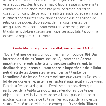
treball és constant, perseverem i perseguim l’eliminació dels
estereotips sexistes, la discriminació laboral i salarial, prevenint i
combatent la violència masclista però, sobretot, per tal de
construir un canvi de paradigma amb la mirada posada en la plena
igualtat d'oportunitats entre dones i homes que ens alliberi de
relacions de poder, d’opresions, de mandats sexistes, de
desigualtats i violències. Amb motiu del 8 de març, des de
l'Ajuntament d'Abrera organitzem diverses activitats, tal com ha
explicat la regidora, Giulia Mirto:
Giulia Mirto, regidora d'Igualtat, Feminisme i LGTBI
8M
Dia
“Durant el mes de març un cop més, i amb motiu del
,
Internacional de les Dones
Ajuntament d’Abrera
, des de l’
impulsem diferents activitats i propostes culturals amb la
finalitat de seguir sensibilitzant sobre la importància de la lluita
pels drets de les dones i les nenes
, i per tant també, per
erradicació de les violències masclistes
l’
que viuen les Dones pel
sistema estructural patriarcal
fet de ser dones en el
en que vivim.
Des de la Regidoria d’Igualtat i Feminisme us convidem que
4a Marxa nocturna de les dones
participeu de la
, que té per
objectiu seguir visibilitzant les dones a l’espai públic i en horari
nocturn com a mostra de lluita per l’erradicació de la violència
exposició “lliures i
sexual. També us convidem que conegueu l’