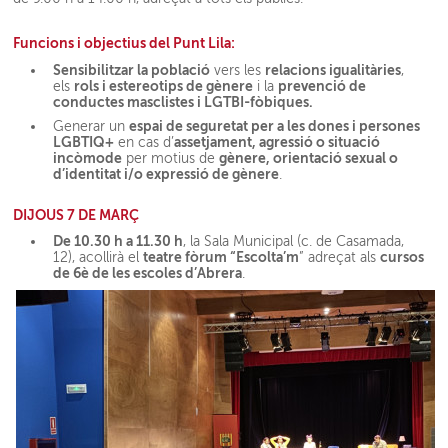
Funcions i objectius del Punt Lila:
Sensibilitzar la població
relacions igualitàries
vers les
,
rols i estereotips de gènere
prevenció de
els
i la
conductes masclistes i LGTBI-fòbiques.
espai de seguretat per a les dones i persones
Generar un
LGBTIQ+
assetjament, agressió o situació
en cas d’
incòmode
gènere, orientació sexual o
per motius de
d’identitat i/o expressió de gènere
.
DIJOUS 7 DE MARÇ
De 10.30 h a 11.30 h
, la Sala Municipal (c. de Casamada,
t
eatre fòrum “Escolta’m
cursos
12), acollirà el
” adreçat als
de 6è de les escoles d’Abrera
.