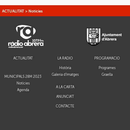
ACTUALITAT
>
Notícies
ACTUALITAT
LA RÀDIO
PROGRAMACIÓ
Història
Programes
Galeria d'Imatges
Graella
MUNICIPALS 28M 2023
Notícies
A LA CARTA
Agenda
ANUNCIA'T
CONTACTE