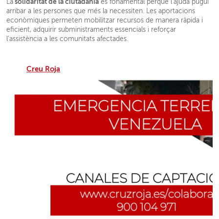
solidaritat de la ciutadania
La
és fonamental perquè l'ajuda pugui
arribar a les persones que més la necessiten. Les aportacions
econòmiques permeten mobilitzar recursos de manera ràpida i
eficient, adquirir subministraments essencials i reforçar
l'assistència a les comunitats afectades.
Creu Roja