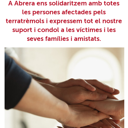
A Abrera ens solidaritzem amb totes
les persones afectades pels
terratrèmols i expressem tot el nostre
suport i condol a les víctimes i les
seves famílies i amistats.