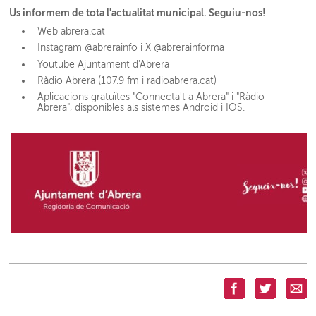
Us informem de tota l'actualitat municipal. Seguiu-nos!
Web abrera.cat
Instagram @abrerainfo i X @abrerainforma
Youtube Ajuntament d'Abrera
Ràdio Abrera (107.9 fm i radioabrera.cat)
Aplicacions gratuïtes "Connecta't a Abrera" i "Ràdio
Abrera", disponibles als sistemes Android i IOS.