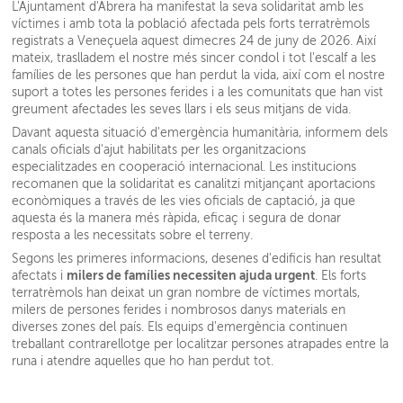
L'Ajuntament d'Abrera ha manifestat la seva solidaritat amb les
víctimes i amb tota la població afectada pels forts terratrèmols
registrats a Veneçuela aquest dimecres 24 de juny de 2026. Així
mateix, traslladem el nostre més sincer condol i tot l'escalf a les
famílies de les persones que han perdut la vida, així com el nostre
suport a totes les persones ferides i a les comunitats que han vist
greument afectades les seves llars i els seus mitjans de vida.
Davant aquesta situació d'emergència humanitària, informem dels
canals oficials d'ajut habilitats per les organitzacions
especialitzades en cooperació internacional. Les institucions
recomanen que la solidaritat es canalitzi mitjançant aportacions
econòmiques a través de les vies oficials de captació, ja que
aquesta és la manera més ràpida, eficaç i segura de donar
resposta a les necessitats sobre el terreny.
Segons les primeres informacions, desenes d'edificis han resultat
milers de famílies necessiten ajuda urgent
afectats i
. Els forts
terratrèmols han deixat un gran nombre de víctimes mortals,
milers de persones ferides i nombrosos danys materials en
diverses zones del país. Els equips d'emergència continuen
treballant contrarellotge per localitzar persones atrapades entre la
runa i atendre aquelles que ho han perdut tot.