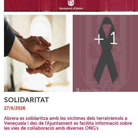
+ 1
SOLIDARITAT
27/6/2026
Abrera es solidaritza amb les víctimes dels terratrèmols a
Veneçuela i des de l'Ajuntament es facilita informació sobre
les vies de col·laboració amb diverses ONG's